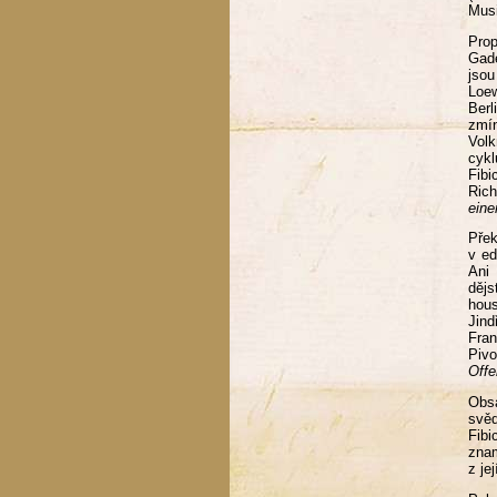
Musi
Pro
Gade
jsou
Loew
Berl
zmín
Volk
cyk
Fibi
Rich
eine
Přek
v ed
Ani 
děj
hous
Jind
Fran
Piv
Offe
Ob
svěd
Fib
zna
z je