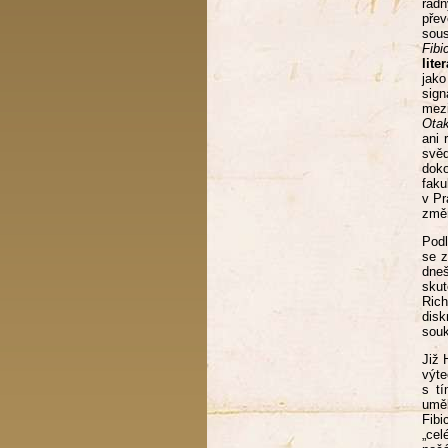
řádn
pře
sous
Fibi
lite
jak
sign
mezi
Ota
ani 
svěd
doko
faku
v Pr
změn
Podl
se z
dneš
sku
Rich
dis
souk
Již 
výte
s t
umě
Fibi
„cel