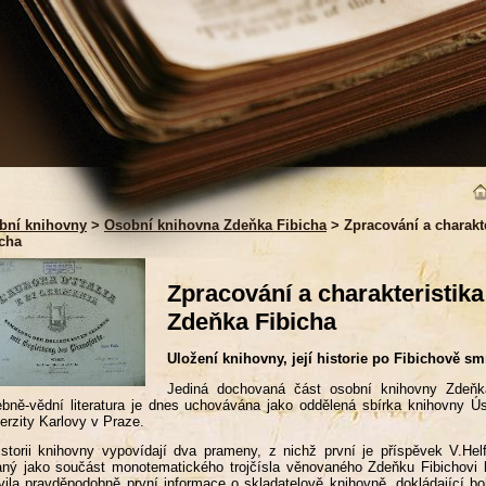
bní knihovny
>
Osobní knihovna Zdeňka Fibicha
> Zpracování a charakt
icha
Zpracování a charakteristik
Zdeňka Fibicha
Uložení knihovny, její historie po Fibichově sm
Jediná dochovaná část osobní knihovny Zdeňka
bně-vědní literatura je dnes uchovávána jako oddělená sbírka knihovny Ús
erzity Karlovy v Praze.
storii knihovny vypovídají dva prameny, z nichž první je příspěvek V.He
ný jako součást monotematického trojčísla věnovaného Zdeňku Fibichovi 
vila pravděpodobně první informace o skladatelově knihovně, dokládající bo