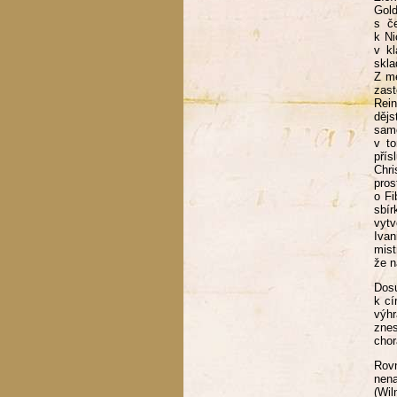
Gol
s č
k N
v k
skla
Z me
zas
Rein
dějs
samo
v t
přís
Chri
pros
o Fi
sbír
vytv
Ivan
mist
že 
Dosu
k cí
výhr
znes
chor
Rov
nen
(Wi