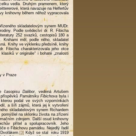
ho celku vedla. Druhým pramenem, který
ittererové, která navazuje na Helfertův
ovy knihovny během něhož vypracovala
 pořízeného skladatelovým synem MUDr.
odiny. Podle svědectví dr. R. Fibicha
literatury 252 svazků, cestopisů 180 a
.". Knihami měl, podle něho, skladatel
esná. Knihy ve výklenku předsíně, knihy
r. Fibicha charakterizovala jeho otce
lasiků v originále" i bohaté „znalosti
vy v Praze
e časopisu
Dalibor
, vedená Artušem
příspěvků
Památníku Fibichova
byla i
 kterou podal ve svých vzpomínkách
il, a šíři zájmů, která jej k vytvoření
ízeného skladatelovým synem Richardem
h pomýšlel na sklonku života na zřízení
ormačním zdrojem. Další osud knihovny
ichův přítel a spolupracovník. Jeho
éče o Fibichovu památku. Nejedlý řadil
a Dvořákem.
[3]
Když se stal roku 1919