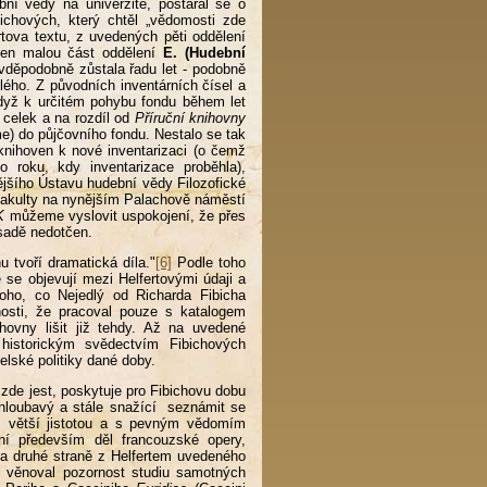
ní vědy na univerzitě, postaral se o
ichových, který chtěl „vědomosti zde
rtova textu, z uvedených pěti oddělení
en malou část oddělení
E. (Hudební
děpodobně zůstala řadu let - podobně
ého. Z původních inventárních čísel a
 když k určitém pohybu fondu během let
celek a na rozdíl od
Příruční knihovny
e) do půjčovního fondu. Nestalo se tak
 knihoven k nové inventarizaci (o čemž
 roku, kdy inventarizace proběhla),
ějšího Ústavu hudební vědy Filozofické
é fakulty na nynějším Palachově náměstí
K
můžeme vyslovit uspokojení, že přes
adě nedotčen.
u tvoří dramatická díla."
[6]
Podle toho
 se objevují mezi Helfertovými údaji a
oho, co Nejedlý od Richarda Fibicha
osti, že pracoval pouze s katalogem
ovny lišit již tehdy. Až na uvedené
 historickým svědectvím Fibichových
lské politiky dané doby.
zde jest, poskytuje pro Fibichovu dobu
e hloubavý a stále snažící seznámit se
m větší jistotou a s pevným vědomím
í především děl francouzské opery,
na druhé straně z Helfertem uvedeného
 věnoval pozornost studiu samotných