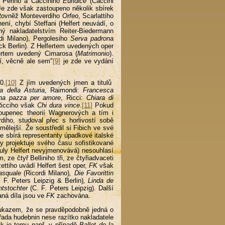
e Periho a Cacciniho
Euridice
(Caccini
Je zde však zastoupeno několik sbírek
 Rovněž Monteverdiho
Orfeo
, Scarlattiho
není, chybí Steffani (Helfert neuvádí, o
ný nakladatelstvím Reiter-Biedermann
rdi Milano), Pergolesiho
Serva padrona
ck Berlin). Z Helfertem uvedených oper
ertem uvedený Cimarosa (
Matrimonio
).
tí, věcně ale sem"
[9]
je zde ve vydání
0.
[10]
Z jím uvedených jmen a titulů
ia della Asturia
, Raimondi:
Francesca
na pazza per amore
, Ricci:
Chiara di
Ricciho však
Chi dura vince
.
[11]
Pokud
stoupenec theorií Wagnerových a tím i
diho, studoval přec s horlivostí sobě
omělejší. Že soustředil si Fibich ve své
le sbírá representanty úpadkové italské
y projektuje svého času sofistikované
uly Helfert nevyjmenovává) nesouhlasí
ze čtyř Belliniho tři, ze čtyřiadvaceti
tiho uvádí Helfert šest oper,
FK
však
asquale
(Ricordi Milano)
, Die Favorittin
. F. Peters Leipzig & Berlin)
, Linda de
tstochter
(C. F. Peters Leipzig). Další
vaná díla jsou ve
FK
zachována.
oukazem, že se pravděpodobně jedná o
řada hudebnin nese razítko nakladatele
Tak je tomu např. v případě
Ballet de la