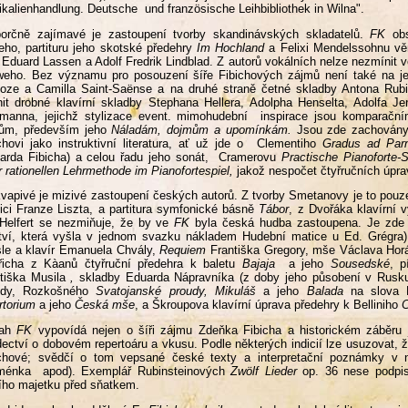
kalienhandlung. Deutsche und französische Leihbibliothek in Wilna".
porčně zajímavé je zastoupení tvorby skandinávských skladatelů.
FK
obs
ho, partituru jeho skotské předehry
Im Hochland
a Felixi Mendelssohnu v
 Eduard Lassen a Adolf Fredrik Lindblad. Z autorů vokálních nelze nezmínit 
eho. Bez významu pro posouzení šíře Fibichových zájmů není také na je
ioze a Camilla Saint-Saënse a na druhé straně četné skladby Antona Rubins
it drobné klavírní skladby Stephana Hellera, Adolpha Henselta, Adolfa J
manna, jejichž stylizace event. mimohudební inspirace jsou komparační
lům, především jeho
Náladám, dojmům a upomínkám.
Jsou zde zachovány i
chovi jako instruktivní literatura, ať už jde o Clementiho
Gradus ad Pa
arda Fibicha) a celou řadu jeho sonát, Cramerovu
Practische Pianoforte-
r rationellen Lehrmethode im Pianofortespiel,
jakož nespočet čtyřručních úpra
vapivé je mizivé zastoupení českých autorů. Z tvorby Smetanovy je to pou
ici Franze Liszta, a partitura symfonické básně
Tábor
, z Dvořáka klavírní 
Helfert se nezmiňuje, že by ve
FK
byla česká hudba zastoupena. Je zde 
ství, která vyšla v jednom svazku nákladem Hudební matice u Ed. Grégr
le a klavír Emanuela Chvály,
Requiem
Františka Gregory, mše Václava Hor
řicha z Kàanů čtyřruční předehra k baletu
Bajaja
a jeho
Sousedské
, p
tiška Musila
,
skladby Eduarda Nápravníka (z doby jeho působení v Rusku
ody, Rozkošného
Svatojanské proudy,
Mikuláš
a jeho
Balada
na slova
rtorium
a jeho
Česká mše
,
a Škroupova klavírní úprava předehry k Belliniho
C
sah
FK
vypovídá nejen o šíři zájmu Zdeňka Fibicha a historickém záběru j
ectví o dobovém repertoáru a vkusu. Podle některých indicií lze usuzovat, že
ichové; svědčí o tom vepsané české texty a interpretační poznámky v 
ménka apod). Exemplář Rubinsteinových
Zwölf Lieder
op. 36 nese podpi
jího majetku před sňatkem.