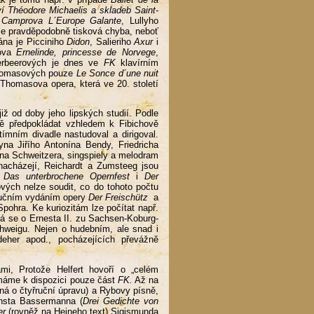
í Théodore Michaelis a skladeb Saint-
 Camprova L´Europe Galante
, Lullyho
 je pravděpodobně tisková chyba, neboť
na je Picciniho
Didon
, Salieriho
Axur
i
rova
Ernelinde, princesse de Norvege
,
erbeerových je dnes ve
FK
klavírním
Thomasových pouze
Le Sonce d´une nuit
 Thomasova opera, která ve 20. století
ž od doby jeho lipských studií. Podle
 předpokládat vzhledem k Fibichově
ímním divadle nastudoval a dirigoval.
na Jiřího Antonína Bendy, Friedricha
ona Schweitzera, singspiely a melodram
acházejí, Reichardt a Zumsteeg jsou
v
Das unterbrochene Opernfest
i
Der
vých nelze soudit, co do tohoto počtu
řručním vydáním opery
Der Freischütz
a
pohra. Ke kuriozitám lze počítat např.
dná se o Ernesta II. zu Sachsen-Koburg-
schweigu. Nejen o hudebním, ale snad i
edeher apod., pocházejících převážně
i, Protože Helfert hovoří o „celém
máme k dispozici pouze část
FK.
Až na
ná o čtyřruční úpravu) a Rybovy písně,
rnsta Bassermanna (
Drei Gedichte von
er
(rovněž na Heineho text) Sigismunda