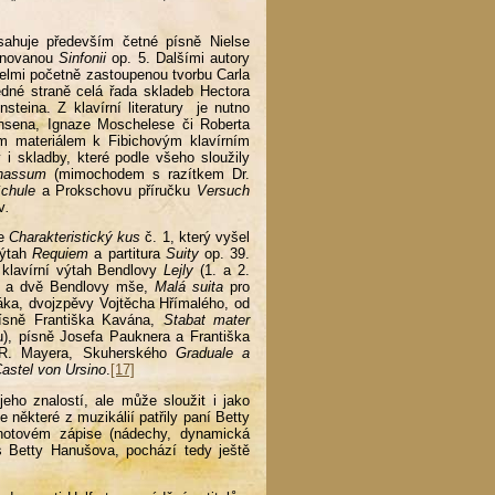
ahuje především četné písně Nielse
ěnovanou
Sinfonii
op. 5. Dalšími autory
velmi početně zastoupenou tvorbu Carla
dné straně celá řada skladeb Hectora
teina. Z klavírní literatury je nutno
ensena, Ignaze Moschelese či Roberta
m materiálem k Fibichovým klavírním
 skladby, které podle všeho sloužily
rnassum
(mimochodem s razítkem Dr.
Schule
a Prokschovu příručku
Versuch
v
.
ze
Charakteristický kus
č. 1, který vyšel
výtah
Requiem
a partitura
Suity
op. 39.
klavírní výtah Bendlovy
Lejly
(1. a 2.
a) a dvě Bendlovy mše,
Malá suita
pro
áka, dvojzpěvy Vojtěcha Hřímalého, od
ísně Františka Kavána,
Stabat mater
), písně Josefa Pauknera a Františka
 R. Mayera, Skuherského
Graduale a
astel von Ursino
.
[17]
eho znalostí, ale může sloužit i jako
 některé z muzikálií patřily paní Betty
notovém zápise (nádechy, dynamická
s Betty Hanušova, pochází tedy ještě