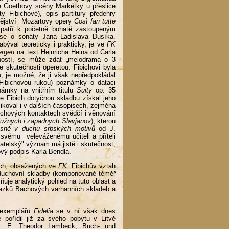
e Goethovy scény Markétky u přeslice
y Fibichové), opis partitury předehry
dějství Mozartovy opery
Così fan tutte
 patří k početně bohatě zastoupeným
 se o sonáty Jana Ladislava Dusíka.
býval teoreticky i prakticky, je ve
FK
ergen
na text Heinricha Heina od Carla
ačností, se může zdát „melodrama o 3
ve skutečnosti operetou. Fibichovi byla
, je možné, že ji však nepředpokládal
Fibichovou rukou) poznámky o dataci
známky na vnitřním titulu
Suity
op. 35
e Fibich dotyčnou skladbu získal jeho
ikoval i v dalších časopisech, zejména
ichových kontaktech svědčí i věnování
 južnych i zapadnych Slavjanov
), kterou
písně v duchu srbských motivů
od J.
 svému veleváženému učiteli a příteli
ratelský" význam má jistě i skutečnost,
ový podpis Karla Bendla.
ách, obsažených ve
FK.
Fibichův vztah
 duchovní skladby (komponované téměř
uje analytický pohled na tuto oblast a
azků Bachových varhanních skladeb a
 exemplářů
Fidelia
se v ní však dnes
 pořídil již za svého pobytu v Litvě
pku „E. Theodor Lambeck, Buch- und