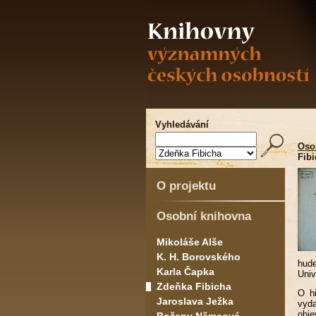
Vyhledávání
Oso
Fib
O projektu
Osobní knihovna
Mikoláše Alše
K. H. Borovského
hude
Karla Čapka
Univ
Zdeňka Fibicha
O hi
Jaroslava Ježka
vyda
obje