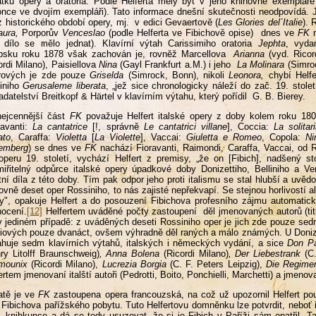
tků opery a oratoria. Podle Helferta měly být v jeho knihovně exemplář
nce ve dvojím exempláři). Tato informace dnešní skutečnosti neodpovídá. 
 z historického období opery, mj. v edici Gevaertově (
Les Glories del´Italie
).
aura,
Porporův
Venceslao
(podle Helferta ve Fibichově opise)
dnes ve
FK
 dílo se mělo jednat). Klavírní výtah Carissimiho oratoria
Jephta
, vyda
ipsku roku 1878 však zachován je, rovněž Marcellova
Arianna
(vyd. Rico
ordi Milano), Paisiellova
Nina
(Gayl Frankfurt a.M.) i jeho
La Molinara
(Simro
rových je zde pouze
Griselda
(Simrock, Bonn), nikoli
Leonora,
chybí Helf
iniho
Gerusaleme liberata
, „jež sice chronologicky náleží do zač. 19. stole
adatelství Breitkopf & Härtel v klavírním výtahu, který pořídil G. B. Bierey.
nejcennější část
FK
považuje Helfert italské opery z doby kolem roku 180
ravanti:
La cantatrice
[!, správně
Le cantatrici villane
], Coccia:
La solitar
ato
, Caraffa:
Violetta
[
La Violette
], Vaccai:
Giuletta e Romeo
, Copola:
Ni
emberg
) se dnes ve
FK
nachází Fioravanti, Raimondi, Caraffa, Vaccai, od 
operu 19. století, vychází Helfert z premisy, „že on [Fibich], nadšený 
iřitelný odpůrce italské opery úpadkové doby Donizettiho, Belliniho a Ver
tní díla z této doby. Tím pak odpor jeho proti italismu se stal hlubší a uvěd
ovně deset oper Rossiniho, to nás zajisté nepřekvapí. Se stejnou horlivostí a
y", opakuje Helfert a do posouzení Fibichova profesního zájmu automatick
ocení.
[12]
Helfertem uváděné počty zastoupení děl jmenovaných autorů (tit
v jediném případě: z uváděných deseti Rossiniho oper je jich zde pouze sedm, 
iových pouze dvanáct, ovšem výhradně děl raných a málo známých. U Donizet
huje sedm klavírních výtahů, italských i německých vydání, a sice
Don P
ry Litolff Braunschweig)
, Anna Bolena
(Ricordi Milano)
, Der Liebestrank
(C
mounix
(Ricordi Milano),
Lucrezia Borgia
(C. F. Peters Leipzig),
Die Regimen
ertem jmenovaní italští autoři (Pedrotti, Boito, Ponchielli, Marchetti) a jmeno
atě je ve
FK
zastoupena opera francouzská, na což už upozornil Helfert p
 Fibichova pařížského pobytu. Tuto Helfertovu domněnku lze potvrdit, neboť 
. knihkupce a dá se tedy usuzovat, že si je Fibich v Paříži sám opatřil. 