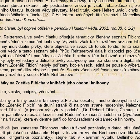
ud jde o obsah oddělení E.
Fibichovy knihovny
, tedy o hudební literaturu, 
ešní sbírce některé tituly postrádáme, znovu je však třeba zdůraznit, ž
ního Ústavu hudební vědy převzaty. Mezi tituly, které Helfert uvádí, chybí
frieda Wilhelma Fincka.
[18]
Z Helfertem uváděných titulů schází i Marcello
er durch den Konzertsaal.
to článek byl poprvé otištěn v periodiku Hudební věda, 2001, roč.38, č.1-2)
. Reittererová ve svém článku připojuje tématicky členěný seznam Fibicho
bně-vědném zkoumání knihovny. Vytvořila však také rozšířený seznam Fi
hny individuální prvky, které objevila ve svazcích tohoto fondu. Tento se
bní vědy a tento seznam také PhDr. Reittererová dala k dispozici pro úč
ytit nejdůležitější památky na Zdeňka Fibicha v této knihovně a obrazov
ky byly vyhledány a důležité prvky zachyceny pomocí skeneru a digitální
tkem „Zdeněk Fibich" nebyly pořízeny kopie všech, jedná se pouze o výběr)
zeno, patrně díky chybné signatuře. Soupis všech zjištěných svazků knihovn
ěný rozšířený soupis PhDr. Reittererové.
átky na Zdeňka Fibicha v knihách jeho osobní knihovny
tko, vpisky, podpisy, věnování
bniny a knihy osobní knihovny Z.Fibicha obsahují mnoho drobných individ
tko „Zdeněk Fibich" na titulní straně či na první straně hudebniny. Nalez
hard Fibich" (v jednom výskytu v podobě „Dr. Richard Fibich, Chirurg. u. 
tní památková správa, knižní fond Radenín" označená hudebnina (
Symfoni
ír na 4 ruce), která evidentně patří do fondu radenínské zámecké knihovny.
dě děl jsou zaneseny Fibichovou rukou tužkové poznámky o dataci příslušné
rtí příslušného skladatele. Např. v klavírním výtahu Beethovenova díla
Mi
ace, dirigentské poznámky), stejně tak v klavírním výtahu Belliniho
No