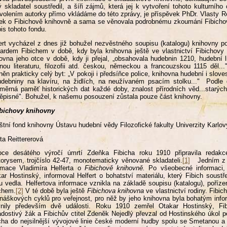
ý skladatel soustředil, a šíři zájmů, která jej k vytvoření tohoto kulturní
volením autorky přímo vkládáme do této zprávy, je příspěvek PhDr. Vlasty Re
ek o Fibichově knihovně a sama se věnovala podrobnému zkoumání Fibich
is tohoto fondu.
ert vycházel z dnes již bohužel nezvěstného soupisu (katalogu) knihovny
ardem Fibichem v době, kdy byla knihovna ještě ve vlastnictví Fibichovy r
ovna jeho otce v době, kdy ji přejal, „obsahovala hudebnin 1210, hudební 
nou literaturu, filozofii atd. českou, německou a francouzskou 1115 děl..
něn prakticky celý byt: „V pokoji i předsíňce police, knihovna hudební i slov
debniny na klavíru, na židlích, na neužívaném psacím stolku..." Podle d
měrná paměť historických dat každé doby, znalost přírodních věd...starých k
pisné". Bohužel, k našemu posouzení zůstala pouze část knihovny.
ibichovy knihovny
štní fond knihovny Ústavu hudební vědy Filozofické fakulty Univerzity Karlo
ta Reittererová
oce desátého výročí úmrtí Zdeňka Fibicha roku 1910 připravila redakc
orysem, trojčíslo 42-47, monotematicky věnované skladateli.
[1]
Jedním z 
rmace Vladimíra Helferta o
Fibichově knihovně.
Po všeobecné informaci,
ar Hostinský, informoval Helfert o bohatství materiálu, který Fibich soustřed
u vedla. Helfertova informace vznikla na základě soupisu (katalogu), poř
chem.
[2]
V té době byla ještě
Fibichova knihovna
ve vlastnictví rodiny. Fibic
náškových cyklů pro veřejnost, pro něž by jeho knihovna byla bohatým inf
ivnily především dvě události. Roku 1910 zemřel Otakar Hostinský, Fib
ádostivý žák a Fibichův ctitel Zdeněk Nejedlý převzal od Hostinského úkol p
cha do nejsilnější vývojové linie české moderní hudby spolu se Smetanou 