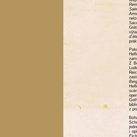
Rein
Saë
Arm
nelz
Sacc
Gré
výt
d´é
prak
Poku
Helf
zamě
Z Be
Lud
Rei
zas
Ber
Helf
scén
ope
Goth
bibl
z pr
Boh
Schu
jedn
i o
Eich