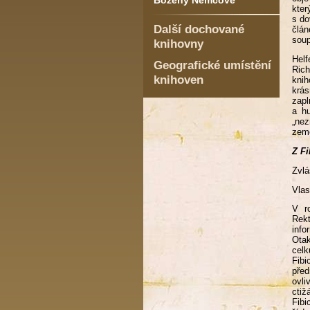
Boženy Němcové
kter
s do
Další dochované
člán
soup
knihovny
Helf
Geografické umístění
Rich
knihoven
knih
krás
zapl
a hu
„nez
země
Z F
Zvlá
Vlas
V r
Rekt
info
Otak
celk
Fibi
před
ovl
ctiž
Fibi