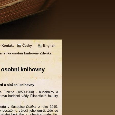
Kontakt
Česky
English
eristika osobní knihovny Zdeňka
a osobní knihovny
rti a složení knihovny
 Fibicha (1850-1900) - hudebniny a
tavu hudební vědy Filozofické fakulty
lferta v časopise
Dalibor
z roku 1910,
k desátému výročí jeho úmrtí. Zde se
hatství knižního a notového materiálu,