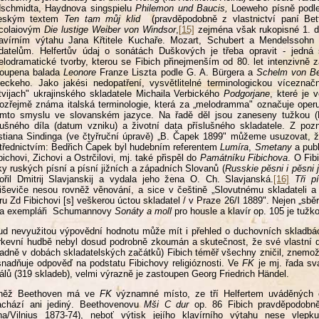
dschmidta, Haydnova singspielu
Philemon und Baucis,
Loeweho písně podl
eským textem
Ten tam můj klid
(pravděpodobně z vlastnictví paní Bett
icolaiovým
Die lustige Weiber von Windsor
,
[15]
zejména však rukopisné 1. 
lavírním výtahu Jana Křtitele Kuchaře. Mozart, Schubert a Mendelssohn
datelům. Helfertův údaj o sonátách Duškových je třeba opravit - jedná
lodramatické tvorby, kterou se Fibich přinejmenším od 80. let intenzivně za
toupena balada
Leonore
Franze Liszta podle G. A. Bürgera a
Schelm von B
eckeho. Jako jakési nedopatření, vysvětlitelné terminologickou vícezn
tvijach" ukrajinského skladatele Michaila Verbického
Podgorjane
, které je 
zřejmě známa italská terminologie, která za „melodramma" označuje operu
omto smyslu ve slovanském jazyce. Na řadě děl jsou zaneseny tužkou (
lušného díla (datum vzniku) a životní data příslušného skladatele. Z po
stiana Sindinga (ve čtyřruční úpravě) „B. Čapek 1899" můžeme usuzovat, ž
třednictvím: Bedřich Čapek byl hudebním referentem
Lumíra
,
Smetany
a publ
bichovi, Zichovi a Ostrčilovi, mj. také přispěl do
Památníku Fibichova
. O Fib
ky ruských písní a písní jižních a západních Slovanů (
Russkie pěsni i pěsni
ořil Dmitrij Slavjanskij a vydala jeho žena O. Ch. Slavjanská.
[16]
Tři 
iševiče nesou rovněž věnování, a sice v češtině „Slovutnému skladateli a
ru Zd Fibichovi [s] veškerou úctou skladatel / v Praze 26/I 1889". Nejen „sbě
na exempláři Schumannovy
Sonáty a moll
pro housle a klavír op. 105 je tužk
d nevyužitou výpovědní hodnotu může mít i přehled o duchovních skladb
rkevní hudbě nebyl dosud podrobně zkoumán a skutečnost, že své vlastní
adně v dobách skladatelských začátků) Fibich téměř všechny zničil, znemožň
nadňuje odpověď na podstatu Fibichovy religióznosti. Ve
FK
je mj. řada sv
álů (319 skladeb), velmi výrazně je zastoupen Georg Friedrich Händel.
něž Beethoven má ve
FK
významné místo, ze tří Helfertem uváděných
achází ani jediný. Beethovenovu
Mši C dur
op. 86 Fibich pravděpodobně
lna/Vilnius 1873-74), neboť výtisk jejího klavírního výtahu nese vle