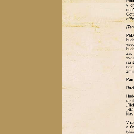
Pok
v dn
dneš
Gott
Führ
(Ten
PhDr
hude
všec
hude
zach
svaz
razí
nale
zmín
Pam
Razí
Hude
razí
„Ric
„Stá
klav
V řa
a úm
(dat