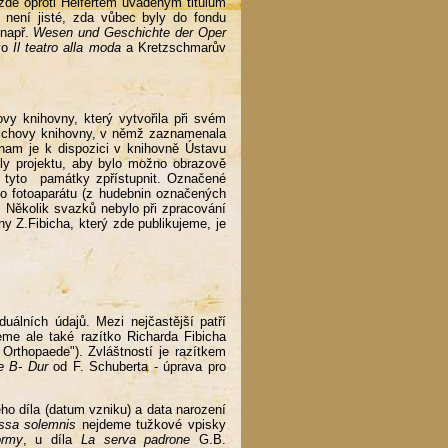
i zde oproti Helfertem uváděným titulům
e není jisté, zda vůbec byly do fondu
 např.
Wesen und Geschichte der Oper
vo
Il teatro alla moda
a Kretzschmarův
vy knihovny, který vytvořila při svém
bichovy knihovny, v němž zaznamenala
znam je k dispozici v knihovně Ústavu
ely projektu, aby bylo možno obrazově
ě tyto památky zpřístupnit. Označené
ho fotoaparátu (z hudebnin označených
. Několik svazků nebylo při zpracování
y Z.Fibicha, který zde publikujeme, je
uálních údajů. Mezi nejčastější patří
neme ale také razítko Richarda Fibicha
Orthopaede"). Zvláštností je razítkem
e B- Dur
od F. Schuberta - úprava pro
ho díla (datum vzniku) a data narození
ssa solemnis
nejdeme tužkové vpisky
rmy
, u díla
La serva padrone
G.B.