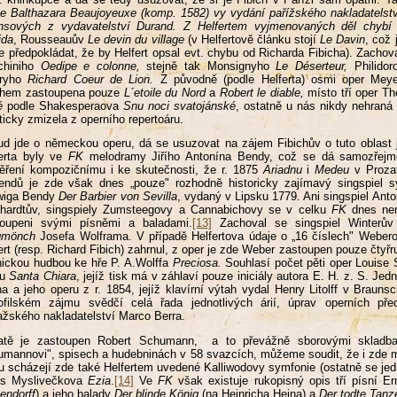
e Balthazara Beaujoyeuxe (komp. 1582) vy vydání pařížského nakladatelstv
nsových z vydavatelství Durand. Z Helfertem vyjmenovaných děl chybí
ida
, Rousseauův
Le devin du village
(v Helfertově článku stojí
Le Davin
, což
e předpokládat, že by Helfert opsal evt. chybu od Richarda Fibicha).
Zachová
hiniho
Oedipe e colonne,
stejně tak Monsignyho
Le Déserteur,
Philido
tryho
Richard Coeur de Lion.
Z původně (podle Helferta) osmi oper Mey
ahem zastoupena pouze
L´etoile du Nord
a
Robert le diable,
místo tří oper 
té
podle Shakesperaova
Snu noci svatojánské
, ostatně u nás nikdy nehraná
ticky zmizela z operního repertoáru.
d jde o německou operu, dá se usuzovat na zájem Fibichův o tuto oblast ji
erta byly ve
FK
melodramy Jiřího Antonína Bendy, což se dá samozřejmě
ření kompozičnímu i ke skutečnosti, že r. 1875
Ariadnu
i
Medeu
v Prozat
ndů je zde však dnes „pouze" rozhodně historicky zajímavý singspiel sy
wiga Bendy
Der Barbier von Sevilla
, vydaný v Lipsku 1779. Ani singspiel Ant
chardtův, singspiely Zumsteegovy a Cannabichovy se v celku
FK
dnes nen
toupeni svými písněmi a baladami.
[13]
Zachoval se singspiel Winterů
gm
önch
Josefa Wolframa. V případě Helfertova údaje o „16 číslech" Webero
ert (resp. Richard Fibich) zahrnul, z oper je zde Weber zastoupen pouze čty
ickou hudbou ke hře P. A.Wolffa
Preciosa.
Souhlasí počet pěti oper Louise S
ru
Santa Chiara
, jejíž tisk má v záhlaví pouze iniciály autora E. H. z. S. Je
a a jeho operu z r. 1854, jejíž klavírní výtah vydal Henry Litolff v Braun
iofilském zájmu svědčí celá řada jednotlivých árií, úprav operních př
ažského nakladatelství Marco Berra.
atě je zastoupen Robert Schumann, a to převážně sborovými skladbam
mannovi", spisech a hudebninách v 58 svazcích, můžeme soudit, že i zde 
u scházejí zde také Helfertem uvedené Kalliwodovy symfonie (ostatně se jed
pis Myslivečkova
Ezia
.
[14]
Ve
FK
však existuje rukopisný opis tří písní E
endorff
) a jeho balady
Der blinde König
(na Heinricha Heina) a
Der todte Tanz