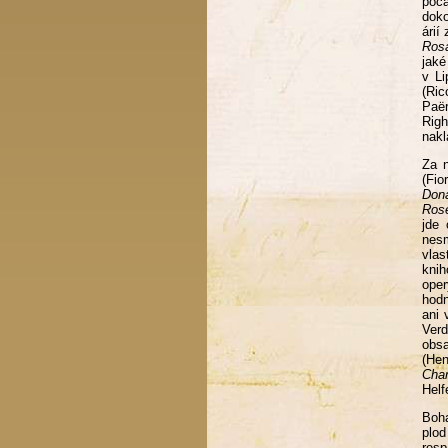
počá
doko
árií
Ros
jaké
v L
(Ric
Paë
Righ
nakl
Za 
(Fio
Don
Ros
jde 
nesm
vlas
knih
oper
hodn
ani 
Verd
obsa
(Hen
Cha
Helf
Boh
plod
resp