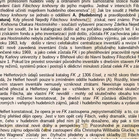
ým profesorem hudební vědy a ordinariem první samostatné stolice hudeb
vedení části
Fibichovy knihovny
do jejího majetku. Jednal v intencích Fib
tředěné učiniti majetkem hudebního obecenstva".
[4]
Jak lze soudit z Helfe
chovy knihovny
se jednalo o oddělení
A. (Hudebniny)
a pravděpodobně j
ratura)
. Kdy přesně Nejedlý
Fibichovu knihovnu
[5]
získal, není známo. Prav
o
Knihovna Otakara
Hostinského
- součástí vybavení pracovny Zdeňka Nejedl
atur lze soudit, že ke katalogizaci došlo až na počátku padesátých let. I
 získáním fondu a jeho inventarizací jistě došlo, zůstala
FK
zachována jako 
kara
Hostinského
nebyla začleněna (až na jednu zjištěnou výjimku, jak uvidím
roku 1963, kdy došlo v rámci celofakultní centralizace inventářů a revize
čí nově zavedená inventární čísla s lomítkem příslušného kalendářního
nčené roku 1969, a jako celek zůstala
FK
i po přestěhování pracoviště nyn
lty Karlovy univerzity z budovy v Břehové ulici do hlavní budovy Filozofick
aze 1. Pokud lze provést srovnání původního inventáře s dnešním stavem
F
y režimů, systémů práce i postojů k dědictví minulosti zůstal celek
FK
v zás
e Helfertových údajů sestával katalog
FK
„z 1306 čísel, z nichž skoro třetin
dá, že Helfert hovoří pouze o zmíněném oddíle hudebnin (A). Rozdíly, které
ním stavem inventáře nemusely vzniknout ztrátami. Neexistuje soupis t
tečně převzal a Helfertovy údaje se - vzhledem k výše zmíněné skutečn
arda Fibicha, ale vlastní
FK
neviděl - mohly od skutečného obsahu knih
krepance můžeme konstatovat, že dnešní stav
FK
zůstává důležitým
romých i veřejných hudebních zájmů, jakož i hudebního repertoáru a vydavate
Helfert konstatoval, že opera je ve
FK
zastoupena „nejsystematičtěji a to, co 
čný přehled dějin opery. Jest v tom opět celý Fibich, velký dramatik, stál
ím, čeho v hudebním dramatě před ním již bylo dosaženo, aby pak s tí
leckým otevíral nové dráhy a perspektivy."
[7]
Pozoruhodné je zastoupen
chovu zájmu odpovídá četné zastoupení díla Christopha Willibalda Glucka, 
ého Wagnera" zůstaly jen čtyřruční předehry a okrajové skladby.
[8]
Fibich