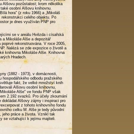
u Alšovu pozůstalost; krom několika
 také osobní Alšovu knihovnu.
ílá hora" (z roku 1966) a „Mikoláš
k rekonstrukci celého objektu. Po
rostor je dnes využíván PNP pro
jícími se v areálu Hvězda i císařská
a a Mikoláše Alše a depozitář
a poprvé rekonstruována. V roce 2005,
PNP. Nalézá se zde expozice o životě a
také knihovna Mikoláše Alše. Knihovna
tarých Hradech.
yny (1882 - 1973), v domácnosti,
ou hospodářského odbodu pražského
větluje fakt, že velké množství knih
arovali Alšovu osobní knihovnu,
 Mikoláše Alše" ve fondu PNP však
lkem 2.192 svazků. Pro účely zkoumání
 dokládat Alšovy zájmy i inspiraci pro
 vyexcerpovat z tohoto knihovního fondu
ovního celku M. Alše je tedy původní
jeho práce a života. Vznikl tak
y se vztahující k jejímu majiteli.