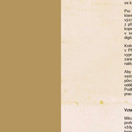
se k
Pro 
kter
význ
z př
kopi
v s
digit
Knih
v P
vypr
zan
nalé
Aby 
sest
půvo
oddě
Podl
prac
Vzt
Miko
prof
vždy
kron