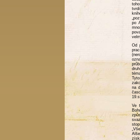
toho
tvrd
kni
„poz
po 
množ
pova
velm
Od p
prac
(ner
ozna
průb
druh
téma
Tyto
zako
na 
časo
19.s
Ve t
Bohu
způs
sva
stop
„Vše
Alše
získ