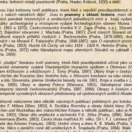
nka: bohomír mladý poustevník
(Praha, Hradec Králové, 1830) a další.
ou část knihovny tvoří publikace, které Aleš s největší pravděpodobností s
 z našich národních dějin". Jsou to
prameny z oblasti historie
, mezi ně
pisů památek historických a uměleckých
jednotlivých míst a krajů vydan
átky archeologické a místopisné
vydané Archeologickým sborem Musea Kr
0, 1863 a 1870);
Česko-moravská kronika
K.V. Zapa (Praha, s.a.),
Slovans
2);
Bájesloví slovanské
J. Máchala (Praha, 1907);
Život starých Slovanů
od 
elkyně starých příběhů českých
J. Beckovského (Praha, 1879-1880); dv
hách i na Moravě
F. Palackého (Praha, 1848-1887); spis
O národních písní
a (Praha, 1853);
Husité čili Čechy od roku 1414 - 1424
K. Herloše (Praha, 
ora (Praha, 1872) nebo
Národopisná mapa uherských Slováků na základě sč
ha, 1900).
í „studijní" literaturu tvoří prameny, které Aleš pravděpodobně užíval jako vz
avské ornamenty
vydané Vlasteneckým muzejním spolkem v Olomouci (Ví
hem křížkovým a vrkůčkovým
J. Šímy (Praha, 1897);
Dějiny kroje v český
chichte der Kostüme
(bez titulního listu, s Alšovými kresbami na rubu stran
i a lidu Slovenska
, premie Umělecké besedy na rok 1901;
Kroje a svatba v
aha, 1905);
Ubory w dawnej Polsce
(Warsava, 1901),
Národopisný sbor
odopisný sborník českoslovanský
(Praha, 1897, 1899);
Obrazy k českým d
enopisně vyvedených obrazech představeny od sjednocených umělců Akade
ihovně nalezneme také několik názorných publikací potřebných pro kresbu
des
F. Millera (Wien, 1853); A. Dvořáka
Rozměry a obraty lidské hlavy
(Pra
chen und Muskelbau des mänschlichen Körpes
a několik publikací, jako je
R
ha, 1902);
Obraz dílo umělecké a technické
F.K. Jiříka (Praha, 1896);
Male
ermana (Berlin, 1863);
Česká škola malířská XI. věku
. Díl I. F.J. Lehnera (
eté des Artistes Français, 1903);
Umění včera a dnes
K. B. Mádla (Praha, 19
lše;
Něco o peněžní ceně děl uměleckých
A. Šnajdaufa (Praha, 1894). Malé