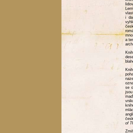
lido
Lerm
vlas
i da
vyhl
česk
romá
mnoh
a te
arch
Knih
dese
blah
Kni
poh
naze
ozna
se o
jsou
maďa
vnik
knih
mlád
angl
česk
of T
Zmiň