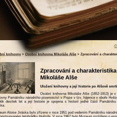
bní knihovny
>
Osobní knihovna Mikoláše Alše
> Zpracování a charakter
e
Zpracování a charakteristik
Mikoláše Alše
Uložení knihovny a její historie po Alšově smrt
Osobní knihovna Mikoláše Alše (1852-1913) je v
ovny Památníku národního písemnictví v Praze v tzv. hájence v oboře Hvězd
lik desítek let a její historie je spojena s historií jedné části Památní
ska.
um Aloise Jiráska bylo zřízeno v roce 1951 pod vedením Památníku národní
onstruovaném letohrádku Hvězda. V roce 1967 bylo Muzeum rozšířeno o expo