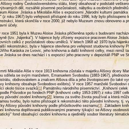
 Alšovy rodiny Československému státu, který obsahoval v podstatě veškero
výtvarných děl, rozsáhlé písemné pozůstalosti, nábytku a osobních předmětů
um Aloise Jiráska a Mikoláše Alše s expozicemi „Národní kulturní památka B
" (z roku 1967) bylo veřejnosti přístupné do roku 1996, kdy bylo přistoupeno 
nstrukci, která skončila v roce 2000, již nebylo Muzeum znovu obnoveno a p
avní účely.
v roce 1951 byla k Muzeu Aloise Jiráska přičleněna spolu s budovami nacháze
yně (tzv. „hájenka"). V hájence byly zřízeny expozice pracoven Aloise Jirásk
ovních celků z pozůstalosti obou umělců. V letech 1968 až 1970 byla hájenk
alší rekonstrukci, byla v hájence otevřena pro veřejnost studovna knihovny 
 Jiřího Karáska ze Lvovic, jeho knihovna a další knihovní celky, mezi nimiž 
se Jiráska se dnes nachází i s expozicí jeho pracovny v depozitáři PNP ve S
mrti Mikoláše Alše v roce 1913 knihovna zůstala v majetku Alšovy dcery Mar
ou sdílela se svým manželem, Emanuelem Svobodou (1883-1967), přednost
strátu, obdivovatelem a znalcem Alšova díla a jeho životopiscem (to také vys
vy knihovny obsahuje Svobodovo exlibris). V roce 1957 manželé Svobodovi d
jící okolo tisíce svazků
[1]
Památníku národního písemnictví. „Knihovní celek
 podle Průvodce po fondech PNP (knihovní celky 1953-1997) z roku 1997 ce
ovy
původní
osobní
knihovny
[2]
, kterou za svého života používal a která může
arnou tvorbu, bylo nutno přistoupit k rekonstrukci této původní knihovny, tj.
ky Alšovy původní knihovny podle přírůstkového seznamu
[3]
. Základem knih
ní knihovna doplňovaná publikovanými prameny týkající se Alšovy osobnosti, 
atický" fond obsahující osobní knihovnu a ojedinělý soubor literatury tématick