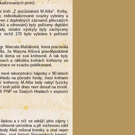
dividualizovaných prvků.
 knih „Z pozůstalosti M.Alše". Knihy,
y, individualizované svazky vybrány a
aven z doplněných záznamů převzatých
ů a věnování) byly pořízeny digitální
lady, ostatní výskyty byly zachyceny
z nichž 170 bylo vybráno k pořízení
Mgr. Marcela Maňáková, která pracovala
dla, že Maryna Alšová pravděpodobně
leš doma ve své knihovně. A tak byly
sech a několika knihách knihovny se
strace ve svazku publikované.
ové rekonstrukci hájenky v 90.letech
 ohledu na původní fondy, mezi knihami
ní knihovny M.Alše tedy nebyl fyzicky
í knih ještě dnes není dosud na místě.
áři PNP ve Starých Hradech v expozici
láskou a v níž se odráží jeho zájmy i
 knihovně umístěna a při rozhovoru sáhl
obody Aleš miloval kroniky a znal nejen
kého, znal historii Slovanských kmenů,