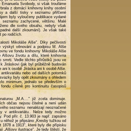
aké Emanuela Svobody, si však troufáme
ybrala z domácí knihovny knihy osobní
y a další tisky v seznamu přiřčené
ájem byly vyloučeny publikace vydané
ém seznamu zachycené, většinu. Malé
áženo dle svého obsahu, nebyly však
ípadné další zkoumání). Je však také
 po rodičích.
losti Mikoláše Alše". Díky pečlivosti
ké výskyt věnování a podpisu M. Alše
ovnu ve fondu knihovny Mikoláše Alše
Alšovu životu a dílu, které knihovna
smrti. Vedle těchto přírůstků jsou ve
k Jiráskovi (jak byl průběžně budován
 ani k osobě Jiráska ani k osobě Alše.
 antikvariátu nebo od dalších potomků
 svazky byly opět zkoumány s ohledem
ylo minimum, jednalo se především o
ondu cíleně pro kontinuitu časopisů
aturou „M.A...." již zcela dominuje.
cích občas nejsou čitelné a není udán
stkového seznamu nenalézají neoznačené
y v antikvariátu.. Nelze tedy možno
y. Pod přír. č. 13.903 je např. zapsáno
a u něhož je připsáno „Kresby tužkou od
 1878 a 1913", které byly dle přípisku
 „Alšovy ilustrace". Je tedy štěstí, že