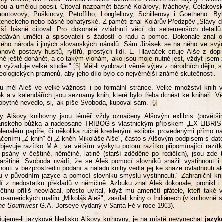
vou a umělou poesii. Citoval nazpaměť básně Kolárovy, Máchovy, Čelakovs
ontovovy, Puškinovy, Petöffiho, Longfellovy, Schillerovy i Goetheho. 
teneckého nebo básně bohatýrské. Z paměti znal Kolárův Předzpěv „Slávy d
lší básně citoval. Pro dokonalé zvládnutí věcí do sebemenších detailů
edáván umělci a spisovateli s žádostí o radu a pomoc. Dokonale znal od
ého národa i jiných slovanských národů. Sám Jirásek se na něho ve svých
nové postavy husitů, rytířů, prostých lidí. L. Hlaváček cituje Alše z d
é ještě dohánět, a co takým vlohám, jako jsou moje nutné jest, vždyť jsem zvo
n vyžaduje velké studie."
[5]
Měl-li vyobrazit věrně výjev z národních dějin,
eologických pramenů, aby jeho dílo bylo co nejvěrnější známé skutečnosti.
u měl Aleš ve velké vážnosti i po formální stránce. Velké množství knih
k a v kalendářích jsou seznamy knih, které bylo třeba donést ke knihaři. V
obytně nevedlo, si, jak píše Svoboda, kupoval sám.
[6]
hy Alšovy knihovny jsou téměř vždy označeny Alšovým exlibris (povětši
anského bůžka a nadepsané TRIBOG s vlastnickým přípiskem „EX LIBRIS
lenalém papíře, či několika ručně kreslenými exlibris provedenými přímo n
čeními „Z knih" či „Z kněh Mikoláše Alše", často s Alšovým podpisem s dat
bjevuje razítko M.A., ve větším výskytu potom razítko připomínající raz
 psány v češtině, němčině, latině (starší zděděné po rodičích), jsou zde t
rštině. Svoboda uvádí, že se Aleš pomocí slovníků snažil vystihnout i
nouti v bezprostřední podání a náladu knihy vedla jej ke snaze ovládnouti a
u v původním jazyce a pomocí slovníku smyslu vystihnouti." Zahraniční kn
í z nedostatku překladů v němčině. Azbuku znal Aleš dokonale, pronikl i d
ičtinu příliš neovládal, přesto uvítal, když mu američtí přátelé, kteří také
o-amerických malířů „Mikoláš Aleš", zasílali knihy o Indiánech (v knihovn
he Southwest
G.A. Dorseye vydaný v Santa Fé v roce 1903).
ujeme-li jazykové hledisko Alšovy knihovny, je na místě nevynechat
jazyk