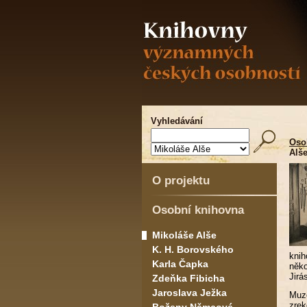
Vyhledávání
Oso
Alš
O projektu
Osobní knihovna
Mikoláše Alše
K. H. Borovského
knih
Karla Čapka
něko
Jirá
Zdeňka Fibicha
Jaroslava Ježka
Muze
zrek