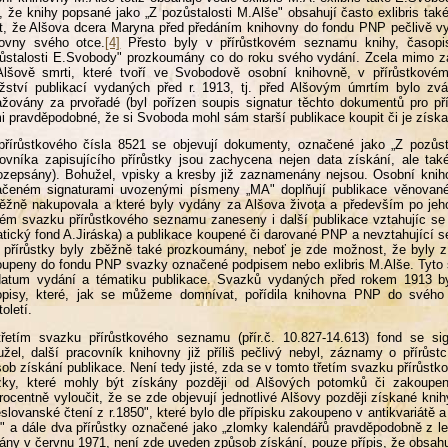
, že knihy popsané jako „Z pozůstalosti M.Alše" obsahují často exlibris t
it, že Alšova dcera Maryna před předáním knihovny do fondu PNP pečlivě v
hovny svého otce.
[4]
Přesto byly v přírůstkovém seznamu knihy, časopis
ůstalosti E.Svobody" prozkoumány co do roku svého vydání. Zcela mimo z
Alšově smrti, které tvoří ve Svobodově osobní knihovně, v přírůstkov
ství publikací vydaných před r. 1913, tj. před Alšovým úmrtím bylo zv
žovány za prvořadé (byl pořízen soupis signatur těchto dokumentů pro př
i pravděpodobné, že si Svoboda mohl sám starší publikace koupit či je získat
řírůstkového čísla 8521 se objevují dokumenty, označené jako „Z pozůsta
ovníka zapisujícího přírůstky jsou zachycena nejen data získání, ale ta
ozepsány). Bohužel, vpisky a kresby již zaznamenány nejsou. Osobní knih
čeném signaturami uvozenými písmeny „MA" doplňují publikace věnované 
ěžně nakupovala a které byly vydány za Alšova života a především po jeho 
ém svazku přírůstkového seznamu zaneseny i další publikace vztahujíc se 
tický fond A.Jiráska) a publikace koupené či darované PNP a nevztahující se
 přírůstky byly zběžně také prozkoumány, neboť je zde možnost, že byly z
upeny do fondu PNP svazky označené podpisem nebo exlibris M.Alše. Tyto
datum vydání a tématiku publikace. Svazků vydaných před rokem 1913 b
pisy, které, jak se můžeme domnívat, pořídila knihovna PNP do svého f
toletí.
řetím svazku přírůstkového seznamu (přír.č. 10.827-14.613) fond se sign
žel, další pracovník knihovny již příliš pečlivý nebyl, záznamy o přírůst
ob získání publikace. Není tedy jisté, zda se v tomto třetím svazku přírů
zky, které mohly být získány později od Alšových potomků či zakoupen
rocentně vyloučit, že se zde objevují jednotlivé Alšovy později získané knih
slovanské čtení z r.1850", které bylo dle přípisku zakoupeno v antikvariátě 
" a dále dva přírůstky označené jako „zlomky kalendářů pravděpodobně z let
ány v červnu 1971, není zde uveden způsob získání, pouze přípis, že obsahují