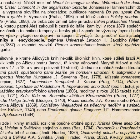
u nacházejí. Náleží mezi ně
Nímet és magyar szólára: Wörterbuch der deu
0);
Erster Unterricht in der ungarischen Sprache
Johanesse Hammerschmidta 
. a vypsaná slovíčka na předsádce; publikace nazvaná
Do you speak Eng
no a rychle
F. Vymazala (Praha, 1896) a od téhož autora
Polsky snadno 
le
(Praha, 1898). Je třeba zde zmínit také příručku
Italien praktisches Hand
), kterou patrně Aleš zakoupil k cestě do Itálie, kam byli v roce 1879 spol
eznámili s technikou tempery a fresky před započetím výzdoby foyeru budo
vy vpisky týkající se dopravního spojení a výdajů. Do „příruční" části „studij
vníky a encyklopedie,
zejména
Universal- Lexicon
H. Jakobiho (Wien
aha,1887) a dvanáct svazků
Pierers konverstaions-lexikon, který vycháze
tgartu.
ihovně je kromě Alšových knih několik školních knih, které sdíleli bratři
lik knih po Alšovu bratru Janovi, tři knihy věnované Maryně Alšové a něk
né v 17. a 18. a v první polovině 19.století). Jedná se o náboženskou literatur
tná paušť opuštěného pána Ježíše při hořském umučení k autrpnému vz
pectus historiae Hungariae...
J. Severina (Bez, 1778),
Missale romaneem 
verpiae, 1627),
Lutherischer Scrupulant
J. Krause (Prag, 1714),
Práva 
equius: Epistulae ad Rudolphum II. Imperatorem anno 1682
(bez tit.listu),
každého pravokatolického křesťana
(1806), modlitby z roku 1816 taktéž ru
aha, 1721),
Kněz řádu sv. Benedikta kláštera Břevnovského
(Praha, 1777)
liche Heilige Schrift
(Büdigen, 1740),
Praxis pietatis
J.A. Komenského (Praha
onika Alšová" (1869),
Koniášovy Wejkladové na wšechny nedělní a swáteční
adec Králové, 1740) nebo
Prodromus gloriae Pragenae
J.F. Hammerschmid
s-Apotecken
(1584).
 zde i knihy mladší, rozličné poučné drobné spisy:
Krásná Olivie aneb Str
8),
Unislav a Světivína
stejného autora (Bez, 1794),
Provazník u Petrohrad
čí ruka
téhož autora (Jindř. Hradec, 1830),
Opatovický poklad a nejvyšší 
und a Bělinka
A.A. Švihlíka (Jindř. Hradec, Praha, 1832),
Krvavý poklad
F