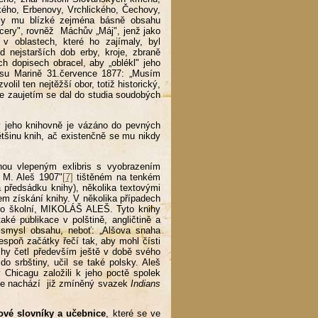
kého, Erbenovy, Vrchlického, Čechovy,
Byly mu blízké zejména básně obsahu
cery", rovněž Máchův „Máj", jenž jako
 v oblastech, které ho zajímaly, byl
 nejstarších dob erby, kroje, zbraně
 dopisech obracel, aby „oblékl" jeho
opisu Marině 31.července 1877: „Musím
lil ten nejtěžší obor, totiž historický,
 se zaujetím se dal do studia soudobých
 v jeho knihovně je vázáno do pevných
ětšinu knih, ač existenčně se mu nikdy
nou vlepeným exlibris s vyobrazením
 M. Aleš 1907"
[7]
tištěném na tenkém
a předsádku knihy), několika textovými
em získání knihy. V několika případech
ítko školní, MIKOLÁŠ ALEŠ. Tyto knihy
aké publikace v polštině, angličtině a
 smysl obsahu, neboť: „Alšova snaha
lespoň začátky řečí tak, aby mohl čísti
ihy četl především ještě v době svého
o srbštiny, učil se také polsky. Aleš
 v Chicagu založili k jeho poctě spolek
ě se nachází již zmíněný svazek
Indians
ové slovníky
a učebnice
, které se ve