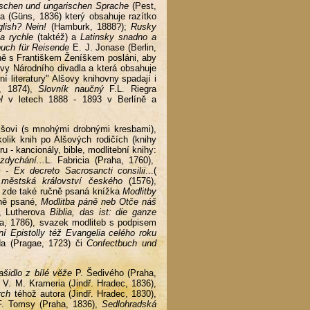
tschen und ungarischen Sprache
(Pest,
(Güns, 1836) který obsahuje razítko
lish? Nein!
(Hamburk, 1888?);
Rusky
a rychle
(taktéž) a
Latinsky snadno a
buch für Reisende
E. J. Jonase (Berlin,
ečně s Františkem Ženíškem posláni, aby
vy Národního divadla a která obsahuje
ní literatury" Alšovy knihovny spadají i
, 1874),
Slovník naučný
F.L. Riegra
l
v letech 1888 - 1893 v Berlíně a
 Alšovi (s mnohými drobnými kresbami),
olik knih po Alšových rodičích (knihy
u - kancionály, bible, modlitební knihy:
dychání...
L. Fabricia (Praha, 1760),
- Ex decreto Sacrosancti consilii
...(
městská království českého
(1576),
 je zde také ručně psaná knížka
Modlitby
čně psané,
Modlitba páně neb Otče náš
, Lutherova
Biblia, das ist: die ganze
, 1786), svazek modliteb s podpisem
 Epistolly též Evangelia celého roku
a (Pragae, 1723) či
Confectbuch und
ašidlo z bílé věže
P. Šedivého (Praha,
u
V. M. Krameria (Jindř. Hradec, 1836),
vrch
téhož autora (Jindř. Hradec, 1830),
. Tomsy (Praha, 1836),
Sedlohradská