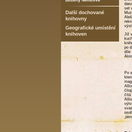
Boženy Němcové
daru
set 
Další dochované
Muze
Aleš
knihovny
reko
výst
Geografické umístění
knihoven
Již 
kuch
knih
po d
díle
Aloi
Po s
kter
magi
Alšo
číta
čítá
Alš
výtv
svaz
osob
„tém