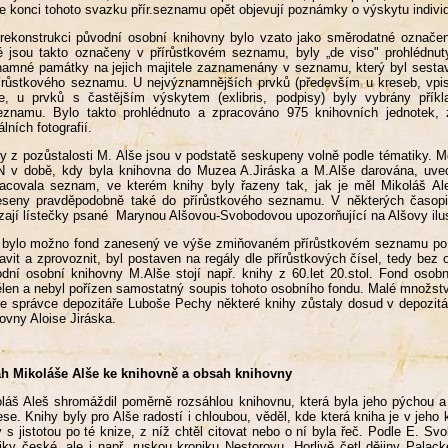
e konci tohoto svazku přír.seznamu opět objevují poznámky o výskytu in
rekonstrukci původní osobní knihovny bylo vzato jako směrodatné označení
é jsou takto označeny v přírůstkovém seznamu, byly „de viso" prohlédnut
amné památky na jejich majitele zaznamenány v seznamu, který byl sest
írůstkového seznamu. U nejvýznamnějších prvků (především u kreseb, vpisk
e, u prvků s častějším výskytem (exlibris, podpisy) byly vybrány přík
eznamu. Bylo takto prohlédnuto a zpracováno 975 knihovních jednotek, 
álních fotografií.
y z pozůstalosti M. Alše jsou v podstatě seskupeny volně podle tématiky. 
N v době, kdy byla knihovna do Muzea A.Jiráska a M.Alše darována, uve
acovala seznam, ve kterém knihy byly řazeny tak, jak je měl Mikoláš A
eseny pravděpodobně také do přírůstkového seznamu. V některých časopi
zají lístečky psané Marynou Alšovou-Svobodovou upozorňující na Alšovy ilu
bylo možno fond zanesený ve výše zmiňovaném přírůstkovém seznamu po n
avit a zprovoznit, byl postaven na regály dle přírůstkových čísel, tedy bez
dní osobní knihovny M.Alše stojí např. knihy z 60.let 20.stol. Fond osob
len a nebyl pořízen samostatný soupis tohoto osobního fondu. Malé množstv
e správce depozitáře Luboše Pechy některé knihy zůstaly dosud v depozit
ovny Aloise Jiráska.
ah Mikoláše Alše ke knihovně a obsah knihovny
láš Aleš shromáždil poměrně rozsáhlou knihovnu, která byla jeho pýchou a 
ese. Knihy byly pro Alše radostí i chloubou, věděl, kde která kniha je v jeho
 s jistotou po té knize, z níž chtěl citovat nebo o ní byla řeč. Podle E. Sv
iky české, ale i např. ruskou kroniku Nestorovu. Horlivě četl dějiny Palac