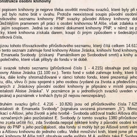
onstrukce osobní knihovny
 popisem knihovny je nejprve třeba osvětlit množinu svazků, které byly při
 jež bylo nutno brát v úvahu. Protože neexistoval soupis původní osobn
růstkového seznamu knihovny PNP svazky původní Alšovy knihovny doh
ůležitějším pramenem při práci s osobní knihovnou M.Alše, však zdaleka 
 jejím soupisem. Jedná se o interní dokument knihovny PNP, v němž se pr
ky, které knihovna získala darem, koupí či jiným způsobem v šedesátýc
ůstková čísla,
ýzou tohoto třísvazkového přírůstkového seznamu, který čítá celkem 14.613
 tento seznam zahrnuje fond knihovny Aloise Jiráska, knihovní fond knihovny
 Emanuela Svobody (získaný Památníkem po Svobodově smrti) a knihy a č
společného, které však přibyly do fondu v té době.
í svazek tohoto seznamu (přírůstkové číslo 1 - 4.215) obsahuje pod si
ovny Aloise Jiráska (11.100 sv.). Tento fond v sobě zahrnuje knihy, které
ska, dále knihy shromažďované v rámci tohoto fondu, které prezentují jeh
tu, dílu, vlivu či jsou spojené s jeho osobou (vydané za života a především
kaných z Jiráskovy původní osobní knihovny je připsáno v místě popis
stalosti Aloise Jiráska". V poznámce je u jednotlivých svazků uveden 
psána) a poznámek v knihách (tyto již nejsou nerozepsány).
druhém svazku (přír.č. 4.216 - 10.826) jsou od přírůstkového čísla 7.
stalosti dr. Emanuela Svobody" (signatura uvozená písmenem „S"). Mimo
ikací o Alšovi, jeho životě a jeho tvorbě - Svoboda udržoval tradici Alšova d
 označených jako pozůstalost E. Svobody (v tomto svazku 1380 přírůstkový
o zcela určitě říci, zda Svoboda nepojal některé knihy z původní osobní k
dány do PNP s
jeho
pozůstalostí, oba fondy si mohly být po Alšově smrti vel
 a Alšovu knihovnu do jednoho celku. Velké množství knih, které jsme při r
ní knihovny M.Alše totiž obsahuje vedle exlibris M.A. exlibris také E.Svobo