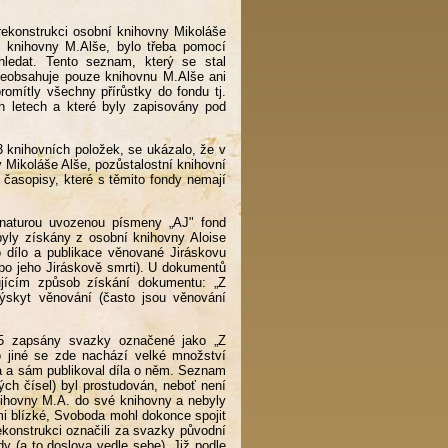
 rekonstrukci osobní knihovny Mikoláše
í knihovny M.Alše, bylo třeba pomocí
ledat. Tento seznam, který se stal
neobsahuje pouze knihovnu M.Alše ani
omítly všechny přírůstky do fondu tj.
h letech a které byly zapisovány pod
 knihovních položek, se ukázalo, že v
 Mikoláše Alše, pozůstalostní knihovní
asopisy, které s těmito fondy nemají
gnaturou uvozenou písmeny „AJ" fond
 byly získány z osobní knihovny Aloise
o dílo a publikace věnované Jiráskovu
 po jeho Jiráskově smrti). U dokumentů
ujícím způsob získání dokumentu: „Z
výskyt věnování (často jsou věnování
625 zapsány svazky označené jako „Z
 jiné se zde nachází velké množství
íla a sám publikoval díla o něm. Seznam
ch čísel) byl prostudován, neboť není
nihovny M.A. do své knihovny a nebyly
mi blízké, Svoboda mohl dokonce spojit
ekonstrukci označili za svazky původní
dy (a to doslova vedle sebe). Již podle