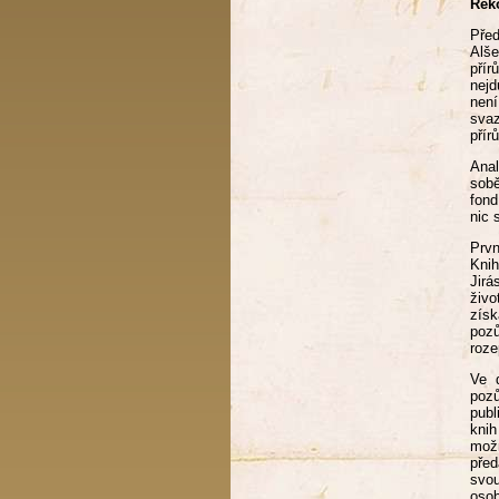
Rek
Před
Alše
pří
nejd
není
svaz
přír
Anal
sobě
fond
nic 
Prvn
Knih
Jirá
živo
zís
pozů
roze
Ve 
pozů
publ
knih
možn
pře
svou
osob