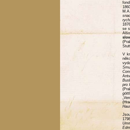
fond
186
M.A
snad
rych
1876
se s
Alšo
slo
(Pr
Stut
V kn
něko
vyda
Smu
Cons
Ant
Busb
pro 
(Pr
gött
„Ver
(Hr
Hau
Jsou
179
Umrl
Edm