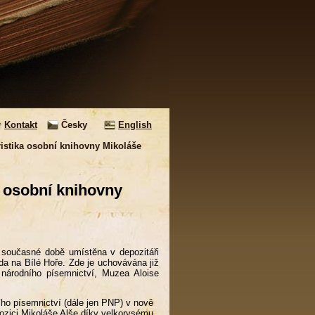
Kontakt
Česky
English
istika osobní knihovny Mikoláše
a osobní knihovny
i
 současné době umístěna v depozitáři
a na Bílé Hoře. Zde je uchovávána již
ku národního písemnictví, Muzea Aloise
ho písemnictví (dále jen PNP) v nově
zici Mikoláše Alše díky velkorysému