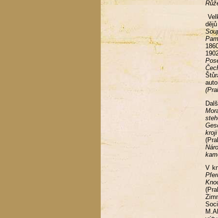
Růže
Velk
dějů
Sou
Pam
186
190
Pos
Čec
Štůr
aut
(Pra
Dalš
Mor
ste
Ges
kroj
(Pr
Nár
kam
V kn
Pfer
Kno
(Pra
Zimm
Soci
M.A