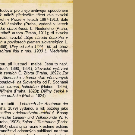
tudoval pro „nejpravdivější spodobnění
ž náleží především třicet dva svazků
ých v Praze v letech 1897-1913; dále
ál.českého (Praha, vydané v letech
ké starožitnosti
L. Niederleho (Praha,
téhož autora (Praha, 1911); tři svazky
anáct svazků
Dějin národu českého v
ch a pověstech plemen slovanských
L.
1868);
Uhry od roku 1444 - 60
od téhož
ítaní lidu z roku 1900 L. Niederleho
oru při ilustraci i malbě. Jsou to např.
deň, 1890, 1891);
Slovácké vyšívání
ch zemích
Č. Zíbrta (Praha, 1892);
Zur
);
Slovensko: sborník statí věnovaných
 Lopašově na Slovensku
od
P. Socháně
ník okresu hořického
(Hořice, 1895);
ějinám
(Praha, 1820);
Dějiny české v
mie pražské
(Praha, 1824).
 a studii -
Lehrbuch der Anatomie der
ha, 1879) vydanou o rok později jako
ostlina v dekorativním umění A. Boudy
rische Länder- und Völkerkunde
W. F.
Praha, 1903);
Salon: L´illustration
(Paris:
04) obsahující ručně kreslené exlibris
 množství odborných publikací na téma