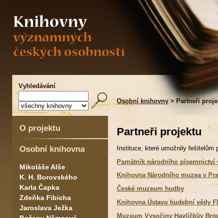
Vyhledávání
Osobní knihovny
> Partneři proje
O projektu
Partneři projektu
Osobní knihovna
Instituce, které umožnily řešitelům
Památník národního písemnictví 
Mikoláše Alše
Knihovna Národního muzea v Pr
K. H. Borovského
Karla Čapka
České muzeum hudby
Zdeňka Fibicha
Knihovna Ústavu hudební vědy F
Jaroslava Ježka
Muzeum Vysočiny Havlíčkův Bro