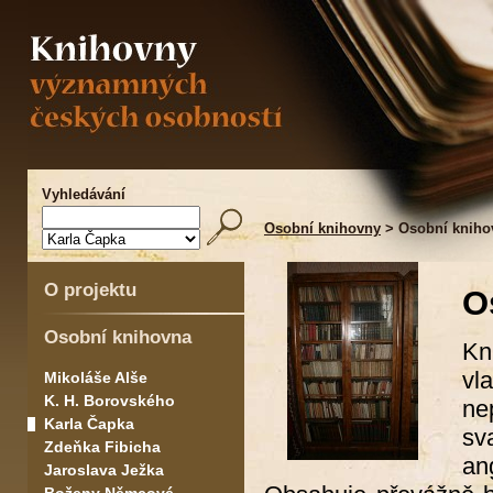
Vyhledávání
Osobní knihovny
> Osobní kniho
O projektu
O
Osobní knihovna
Kn
vl
Mikoláše Alše
K. H. Borovského
ne
Karla Čapka
sv
Zdeňka Fibicha
an
Jaroslava Ježka