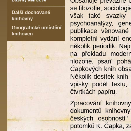
Obsahuje převážně bel
Boženy Němcové
se filozofie, sociologi
Další dochované
však také svazky tý
knihovny
psychoanalýzy, gene
Geografické umístění
publikace věnované
knihoven
kompletní vydání enc
několik periodik. Naj
na překladu moderní
filozofie, psaní po
Čapkových knih obsah
Několik desítek knih
vpisky podél textu,
čtvrtkách papíru.
Zpracování knihovny
dokumentů knihovny
českých osobností
potomků K. Čapka, za 