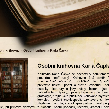
bní knihovny
> Osobní knihovna Karla Čapka
Osobní knihovna Karla Čap
Knihovna Karla Čapka se nachází v soukromém vl
prozatím nepřístupný. Knihovna čítá téměř 
francouzštině, němčině a angličtině, ale i španě
převážně beletrii, poezii a drama, odbornou litera
estetiky, literatury a jazykovědy, historie, j
zahradnictví, fyziky, psychologie a psychoan
grafologie, stejně jako publikace věnované mystic
kompletní vydání encyklopedií, jazykové slovníky,
Najdeme zde díla, která Čapek patrně užíval při 
ie, při přípravě doktorátu z filozofie, psaní pohádek, recenzí, dramat i 