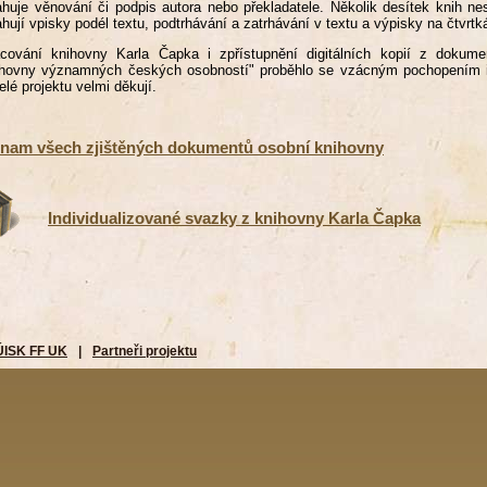
huje věnování či podpis autora nebo překladatele. Několik desítek knih ne
hují vpisky podél textu, podtrhávání a zatrhávání v textu a výpisky na čtvrtk
acování knihovny Karla Čapka i zpřístupnění digitálních kopií z dokum
ihovny významných českých osobností" proběhlo se vzácným pochopením 
telé projektu velmi děkují.
nam všech zjištěných dokumentů osobní knihovny
Individualizované svazky z knihovny Karla Čapka
ÚISK FF UK
|
Partneři projektu