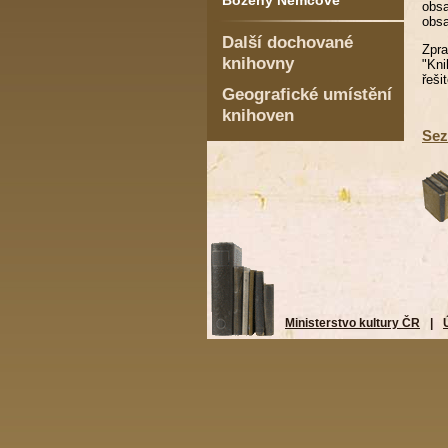
Boženy Němcové
obsa
obsa
Další dochované
Zpr
knihovny
"Kn
řeši
Geografické umístění
knihoven
Sez
Ministerstvo kultury ČR
|