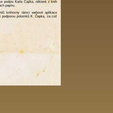
se podpis Karla Čapka, některé z knih
ách papíru.
entů knihovny rámci webové aplikace
i podporou potomků K. Čapka, za což