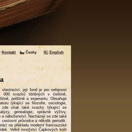
Kontakt
Česky
English
ka
astnictví, její fond je pro veřejnost
2 000 svazků tištěných v češtině,
lštině, polštině a esperantu. Obsahuje
turu týkající se filozofie, sociologie,
sou zde však také svazky týkající se
alýzy, genealogie, správné výživy,
e a náboženství. Nacházejí se zde také
 cestovní průvodce a několik periodik.
práci na překladu moderní francouzské
povídek. Velké množství Čapkových knih