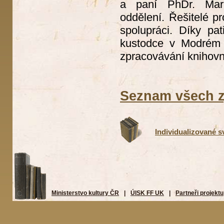
a paní PhDr. Mark
oddělení. Řešitelé pr
spolupráci. Díky pat
kustodce v Modrém p
zpracovávání knihovn
Seznam všech z
Individualizované s
Ministerstvo kultury ČR
|
ÚISK FF UK
|
Partneři projektu