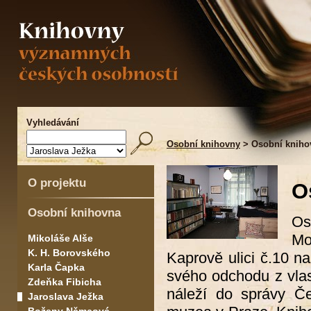
Vyhledávání
Osobní knihovny
> Osobní knihov
O projektu
O
Osobní knihovna
Os
Mo
Mikoláše Alše
K. H. Borovského
Kaprově ulici č.10 
Karla Čapka
svého odchodu z vlast
Zdeňka Fibicha
náleží do správy Č
Jaroslava Ježka