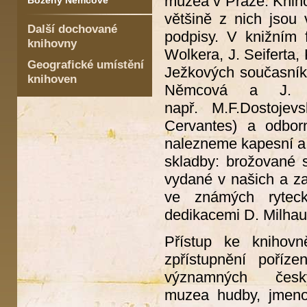
muzea v Praze. Knih
Boženy Němcové
většině z nich jsou
Další dochované
podpisy. V knižním 
knihovny
Wolkera, J. Seiferta,
Geografické umístění
Ježkových současníků)
knihoven
Němcová a J. Ne
např. M.F.Dostoje
Cervantes) a odborn
nalezneme kapesní a st
skladby: brožované s
vydané v našich a za
ve známých ryteck
dedikacemi D. Milhau
Přístup ke knihovn
zpřístupnění poříz
významných čes
muzea hudby, jmenov