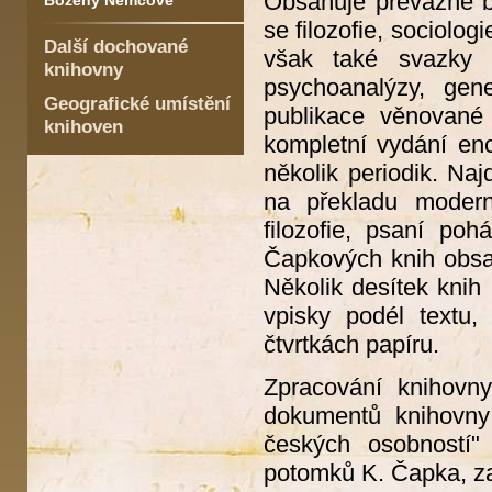
Obsahuje převážně bel
Boženy Němcové
se filozofie, sociologi
Další dochované
však také svazky tý
knihovny
psychoanalýzy, gene
Geografické umístění
publikace věnované
knihoven
kompletní vydání enc
několik periodik. Naj
na překladu moderní
filozofie, psaní po
Čapkových knih obsah
Několik desítek knih
vpisky podél textu,
čtvrtkách papíru.
Zpracování knihovny
dokumentů knihovny
českých osobností
potomků K. Čapka, za 