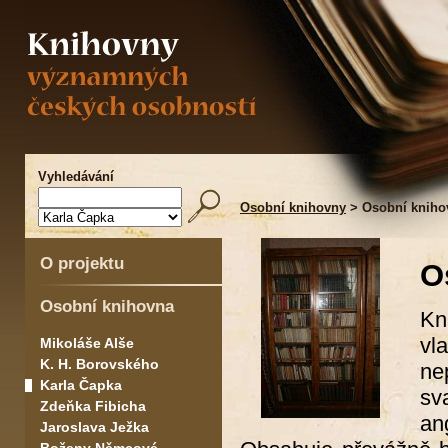
Vyhledávání
Osobní knihovny
> Osobní kniho
O projektu
O
Osobní knihovna
Kn
vl
Mikoláše Alše
K. H. Borovského
ne
Karla Čapka
sv
Zdeňka Fibicha
an
Jaroslava Ježka