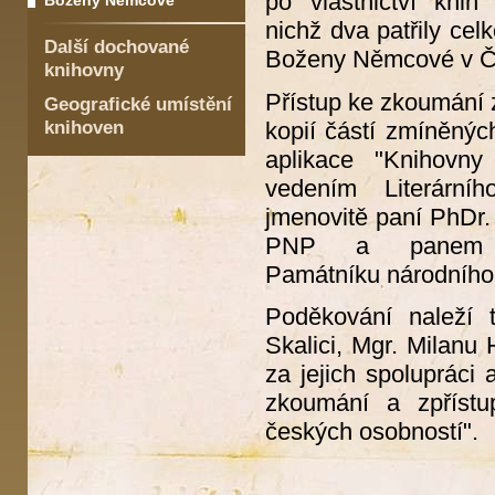
po vlastnictví kn
Boženy Němcové
nichž dva patřily ce
Další dochované
Boženy Němcové v Č
knihovny
Přístup ke zkoumání 
Geografické umístění
knihoven
kopií částí zmíněnýc
aplikace "Knihovn
vedením Literární
jmenovitě paní PhDr.
PNP a panem Mg
Památníku národního p
Poděkování naleží
Skalici, Mgr. Milan
za jejich spolupráci
zkoumání a zpřístu
českých osobností"