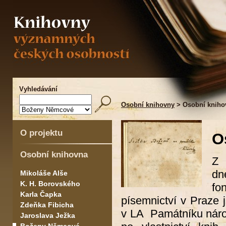
Vyhledávání
Osobní knihovny
> Osobní kniho
O projektu
O
Osobní knihovna
Z 
dn
Mikoláše Alše
K. H. Borovského
fo
Karla Čapka
písemnictví v Praze 
Zdeňka Fibicha
v LA Památníku náro
Jaroslava Ježka