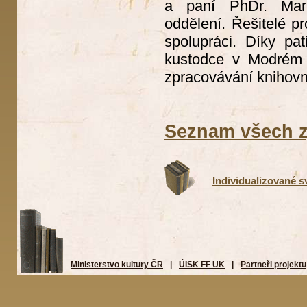
a paní PhDr. Mark
oddělení. Řešitelé pr
spolupráci. Díky pat
kustodce v Modrém p
zpracovávání knihovn
Seznam všech z
Individualizované s
Ministerstvo kultury ČR
|
ÚISK FF UK
|
Partneři projektu