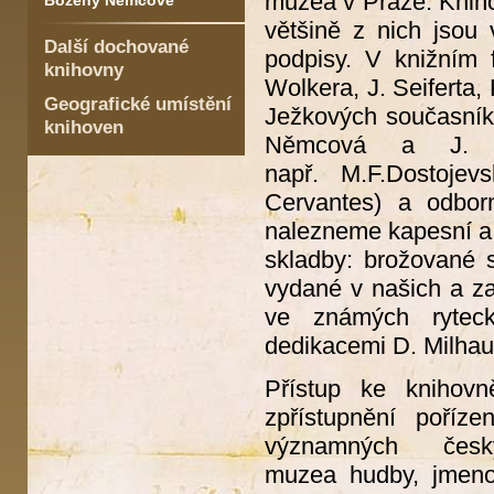
muzea v Praze. Knih
Boženy Němcové
většině z nich jsou
Další dochované
podpisy. V knižním 
knihovny
Wolkera, J. Seiferta,
Geografické umístění
Ježkových současníků)
knihoven
Němcová a J. Ne
např. M.F.Dostoje
Cervantes) a odborn
nalezneme kapesní a st
skladby: brožované s
vydané v našich a za
ve známých ryteck
dedikacemi D. Milhau
Přístup ke knihovn
zpřístupnění poříz
významných čes
muzea hudby, jmenov