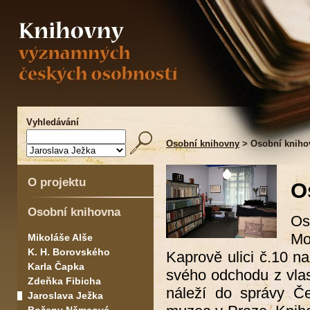
Vyhledávání
Osobní knihovny
> Osobní knihov
O projektu
O
Osobní knihovna
Os
Mo
Mikoláše Alše
K. H. Borovského
Kaprově ulici č.10 
Karla Čapka
svého odchodu z vlast
Zdeňka Fibicha
náleží do správy Č
Jaroslava Ježka