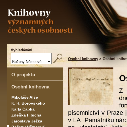
Vyhledávání
Osobní knihovny
> Osobní kniho
O projektu
O
Osobní knihovna
Z 
dn
Mikoláše Alše
K. H. Borovského
fo
Karla Čapka
písemnictví v Praze 
Zdeňka Fibicha
v LA Památníku náro
Jaroslava Ježka