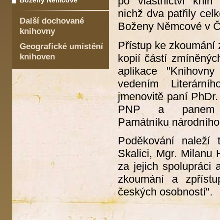
po vlastnictví kn
Boženy Němcové
nichž dva patřily ce
Další dochované
Boženy Němcové v Č
knihovny
Přístup ke zkoumání 
Geografické umístění
knihoven
kopií částí zmíněnýc
aplikace "Knihovn
vedením Literární
jmenovitě paní PhDr.
PNP a panem Mg
Památníku národního p
Poděkování naleží
Skalici, Mgr. Milan
za jejich spolupráci
zkoumání a zpřístu
českých osobností"