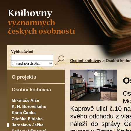
Vyhledávání
Osobní knihovny
> Osobní knihov
O projektu
O
Osobní knihovna
Os
Mo
Mikoláše Alše
K. H. Borovského
Kaprově ulici č.10 
Karla Čapka
svého odchodu z vlast
Zdeňka Fibicha
náleží do správy Č
Jaroslava Ježka