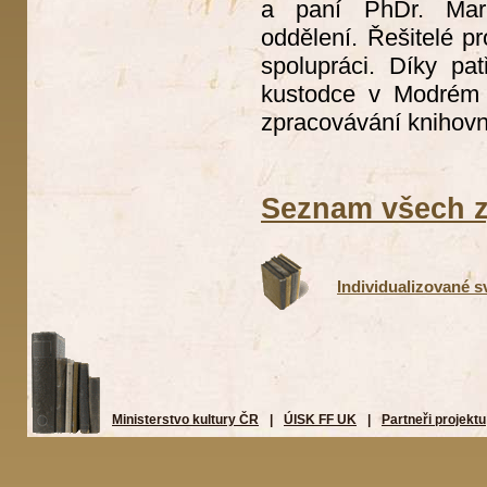
a paní PhDr. Mark
oddělení. Řešitelé pr
spolupráci. Díky pat
kustodce v Modrém p
zpracovávání knihovn
Seznam všech z
Individualizované s
Ministerstvo kultury ČR
|
ÚISK FF UK
|
Partneři projektu