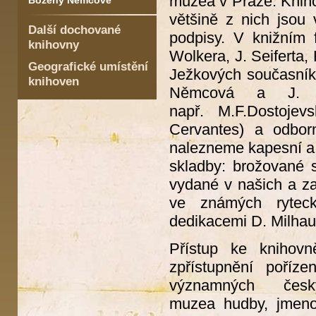
muzea v Praze. Knih
Boženy Němcové
většině z nich jsou
Další dochované
podpisy. V knižním 
knihovny
Wolkera, J. Seiferta,
Geografické umístění
Ježkových současníků)
knihoven
Němcová a J. Ne
např. M.F.Dostoje
Cervantes) a odborn
nalezneme kapesní a st
skladby: brožované s
vydané v našich a za
ve známých ryteck
dedikacemi D. Milhau
Přístup ke knihovn
zpřístupnění poříz
významných čes
muzea hudby, jmenov