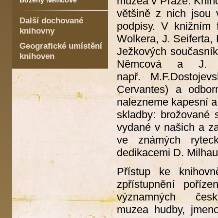
muzea v Praze. Knih
Boženy Němcové
většině z nich jsou
Další dochované
podpisy. V knižním 
knihovny
Wolkera, J. Seiferta,
Geografické umístění
Ježkových současníků)
knihoven
Němcová a J. Ne
např. M.F.Dostoje
Cervantes) a odborn
nalezneme kapesní a st
skladby: brožované s
vydané v našich a za
ve známých ryteck
dedikacemi D. Milhau
Přístup ke knihovn
zpřístupnění poříz
významných čes
muzea hudby, jmenov