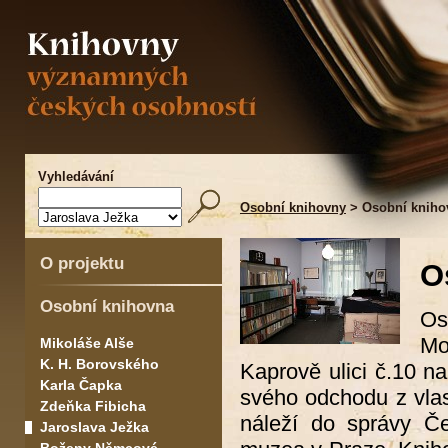
Vyhledávání
Osobní knihovny
> Osobní knihov
O projektu
O
Osobní knihovna
Os
Mo
Mikoláše Alše
K. H. Borovského
Kaprově ulici č.10 
Karla Čapka
svého odchodu z vlast
Zdeňka Fibicha
náleží do správy Č
Jaroslava Ježka