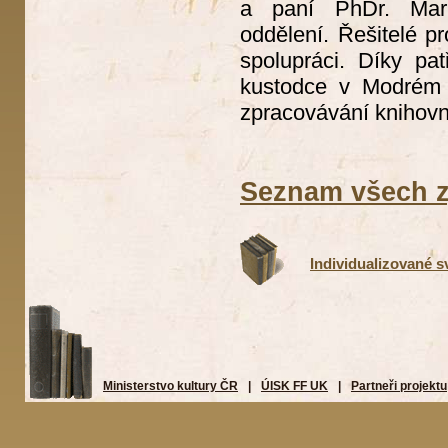
a paní PhDr. Mark
oddělení. Řešitelé pr
spolupráci. Díky pat
kustodce v Modrém p
zpracovávání knihovn
Seznam všech z
Individualizované s
Ministerstvo kultury ČR
|
ÚISK FF UK
|
Partneři projektu