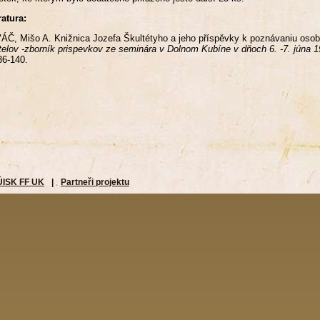
ratura:
Č, Mišo A. Knižnica Jozefa Škultétyho a jeho příspěvky k poznávaniu osob
telov -zborník prispevkov ze seminára v Dolnom Kubíne v dňoch 6. -7. júna 
36-140.
ÚISK FF UK
|
Partneři projektu