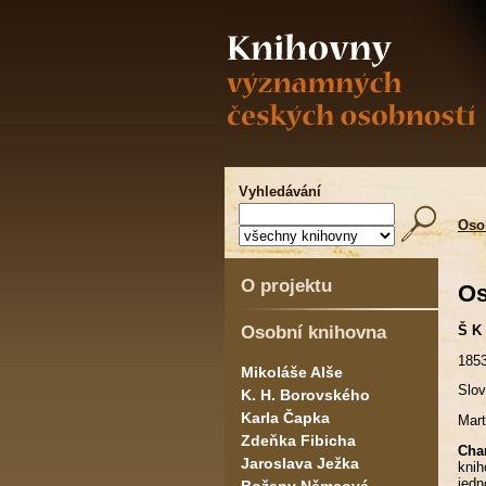
Vyhledávání
Oso
O projektu
Os
Osobní knihovna
Š K 
1853
Mikoláše Alše
Slov
K. H. Borovského
Karla Čapka
Mart
Zdeňka Fibicha
Char
Jaroslava Ježka
knih
jedn