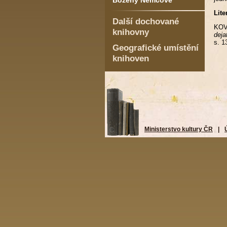
Boženy Němcové
Lite
Další dochované
KOVÁ
knihovny
deja
s. 1
Geografické umístění
knihoven
Ministerstvo kultury ČR
|