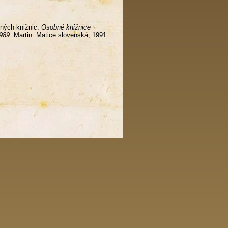
ných knižnic.
Osobné knižnice
1989
. Martin: Matice slovenská, 1991.