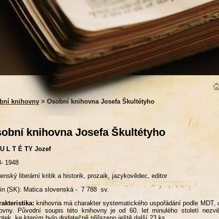
bní knihovny
> Osobní knihovna Josefa Škultétyho
obní knihovna Josefa Škultétyho
U L T É TY Jozef
- 1948
enský literární kritik a historik, prozaik, jazykovědec, editor
in (SK): Matica slovenská - 7 788 sv.
akteristika:
knihovna má charakter systematického uspořádání podle MDT, c
ovny. Původní soupis této knihovny je od 60. let minulého století nez
otek, ke kterým bylo dodatečně přiřazeno ještě další 23 ks.