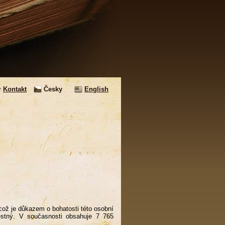
Kontakt
Česky
English
ož je důkazem o bohatosti této osobní
věstný. V současnosti obsahuje 7 765