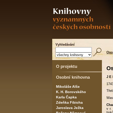
Vyhledávání
Oso
O projektu
Os
Osobní knihovna
J E
174
Mikoláše Alše
Třet
K. H. Borovského
Karla Čapka
Wash
Zdeňka Fibicha
Char
Jaroslava Ježka
v r.
tisk