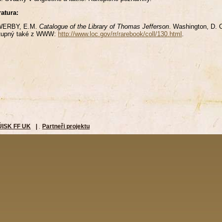
ratura:
ERBY, E.M.
Catalogue of the Library of Thomas Jefferson
. Washington, D. C
tupný také z WWW:
http://www.loc.gov/rr/rarebook/coll/130.html
.
ÚISK FF UK
|
Partneři projektu