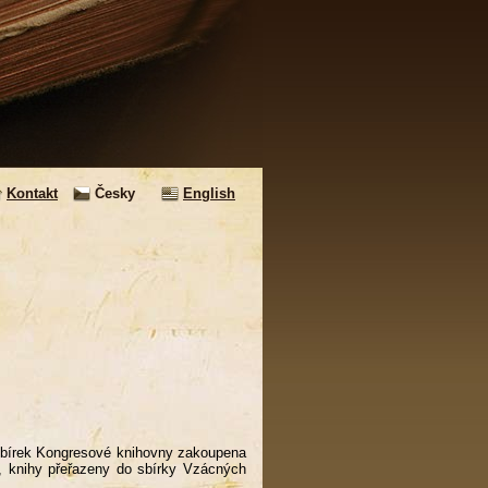
Kontakt
Česky
English
Do sbírek Kongresové knihovny zakoupena
, knihy přeřazeny do sbírky Vzácných