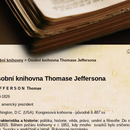
bní knihovny
> Osobní knihovna Thomase Jeffersona
obní knihovna Thomase Jeffersona
 F F E R S O N Thomas
3-1826
í americký prezident
ington, D.C. (USA): Kongresová knihovna - původně 6.487 sv.
akteristika a historie:
politika, historie, věda, právo, umění a filosofie. 
 1815. Během požáru knihovny v r. 1851, kdy mnoho svazků bylo zničeno
ů. Svazky v angličtině a latině. Rukopisné poznámky.