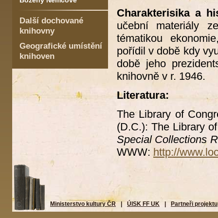
Boženy Němcové
Charakterisika a his
Další dochované
učební materiály ze
knihovny
tématikou ekonomie, 
Geografické umístění
pořídil v době kdy vy
knihoven
době jeho preziden
knihovně v r. 1946.
Literatura:
The Library of Cong
(D.C.): The Library o
Special Collections
WWW:
http://www.loc
Ministerstvo kultury ČR
|
ÚISK FF UK
|
Partneři projektu