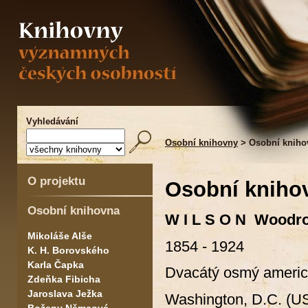
Vyhledávání
Osobní knihovny
> Osobní kniho
O projektu
Osobní kniho
Osobní knihovna
W I L S O N Woodr
Mikoláše Alše
1854 - 1924
K. H. Borovského
Karla Čapka
Dvacátý osmý americ
Zdeňka Fibicha
Jaroslava Ježka
Washington, D.C. (US