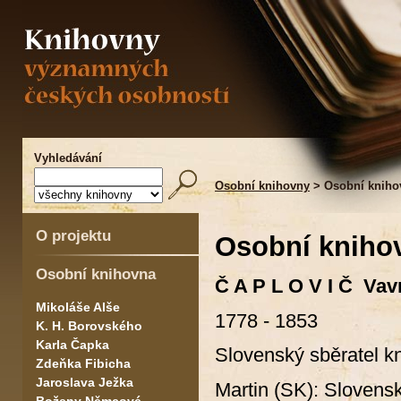
Vyhledávání
Osobní knihovny
> Osobní knihov
O projektu
Osobní knihov
Osobní knihovna
Č A P L O V I Č Vav
Mikoláše Alše
1778 - 1853
K. H. Borovského
Karla Čapka
Slovenský sběratel k
Zdeňka Fibicha
Jaroslava Ježka
Martin (SK): Slovensk