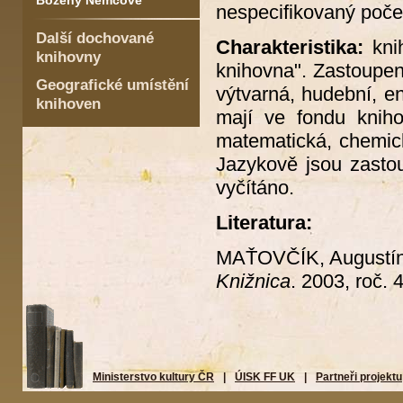
Boženy Němcové
nespecifikovaný poče
Další dochované
Charakteristika:
knih
knihovny
knihovna". Zastoupena
Geografické umístění
výtvarná, hudební, e
knihoven
mají ve fondu kniho
matematická, chemická
Jazykově jsou zastou
vyčítáno.
Literatura:
MAŤOVČÍK, Augustí
Knižnica
. 2003, roč. 
Ministerstvo kultury ČR
|
ÚISK FF UK
|
Partneři projektu