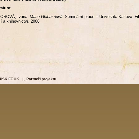
ratura:
OROVÁ, Ivana.
Marie Glabazňová
. Seminární práce -- Univerzita Karlova. F
ií a knihovnictví, 2006.
ÚISK FF UK
|
Partneři projektu