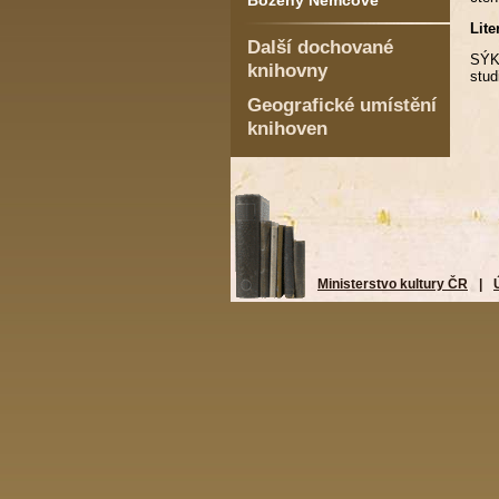
Boženy Němcové
Lite
Další dochované
SÝK
knihovny
stud
Geografické umístění
knihoven
Ministerstvo kultury ČR
|