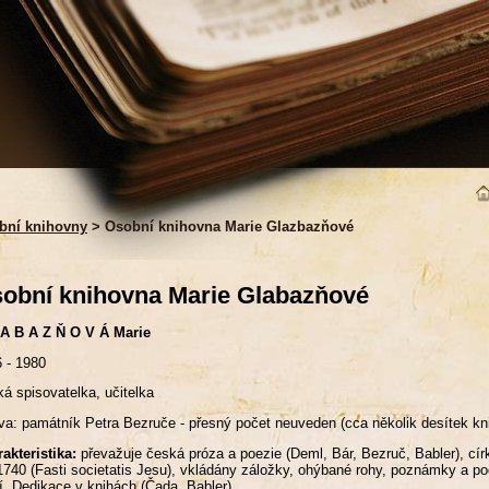
bní knihovny
> Osobní knihovna Marie Glazbazňové
obní knihovna Marie Glabazňové
 A B A Z Ň O V Á Marie
 - 1980
á spisovatelka, učitelka
a: památník Petra Bezruče - přesný počet neuveden (cca několik desítek kn
akteristika:
převažuje česká próza a poezie (Deml, Bár, Bezruč, Babler), círk
 1740 (Fasti societatis Jesu), vkládány záložky, ohýbané rohy, poznámky a p
í. Dedikace v knihách (Čada, Babler)