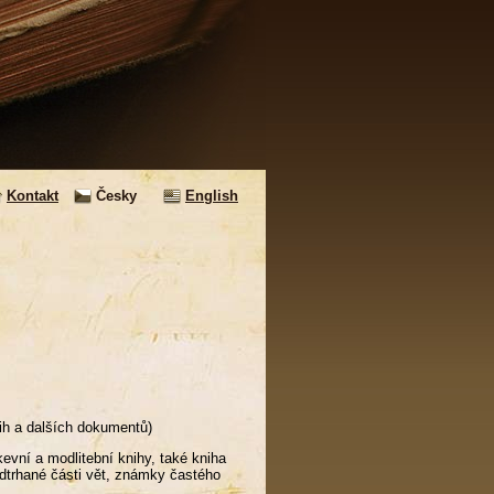
Kontakt
Česky
English
ih a dalších dokumentů)
evní a modlitební knihy, také kniha
odtrhané části vět, známky častého