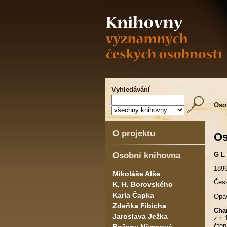
Vyhledávání
Oso
O projektu
Os
Osobní knihovna
G L
1896
Mikoláše Alše
Česk
K. H. Borovského
Karla Čapka
Opav
Zdeňka Fibicha
Char
Jaroslava Ježka
z r.
čten