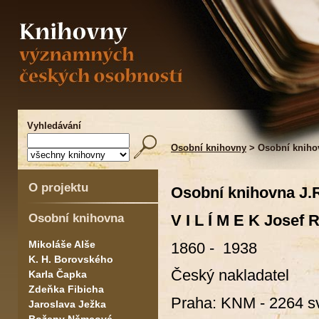
Vyhledávání
Osobní knihovny
> Osobní knihov
O projektu
Osobní knihovna J.R
Osobní knihovna
V I L Í M E K Josef 
Mikoláše Alše
1860 - 1938
K. H. Borovského
Český nakladatel
Karla Čapka
Zdeňka Fibicha
Praha: KNM - 2264 sv
Jaroslava Ježka