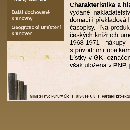
Boženy Němcové
Charakteristika a hi
vydané nakladatelst
Další dochované
knihovny
domácí i překladová l
časopisy. Na produkc
Geografické umístění
knihoven
českých knižních um
1968-1971 nákupy 
s původními obálkami
Lístky v GK, označen
však uložena v PNP, 
Ministerstvo kultury ČR
|
ÚISK FF UK
|
Partneři projektu