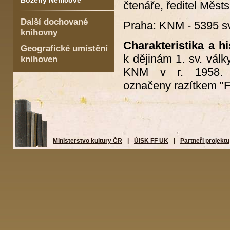
Boženy Němcové
čtenáře, ředitel Měs
Další dochované
Praha: KNM - 5395 sv
knihovny
Charakteristika a hi
Geografické umístění
k dějinám 1. sv. vál
knihoven
KNM v r. 1958. K
označeny razítkem "F
Ministerstvo kultury ČR
|
ÚISK FF UK
|
Partneři projektu