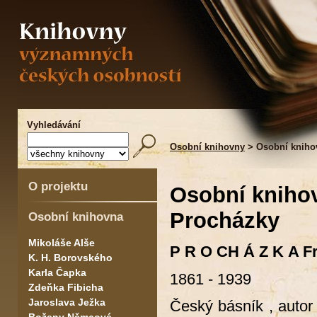
Vyhledávání
Osobní knihovny
> Osobní knihov
O projektu
Osobní knihov
Procházky
Osobní knihovna
Mikoláše Alše
P R O CH Á Z K A Fr
K. H. Borovského
Karla Čapka
1861 - 1939
Zdeňka Fibicha
Jaroslava Ježka
Český básník , autor