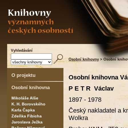
Vyhledávání
Osobní knihovny
> Osobní knihov
O projektu
Osobní knihovna Vá
Osobní knihovna
P E T R Václav
Mikoláše Alše
1897 - 1978
K. H. Borovského
Český nakladatel a kn
Karla Čapka
Zdeňka Fibicha
Wolkra
Jaroslava Ježka