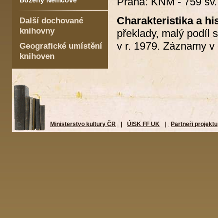
Praha: KNM - 759 sv.
Boženy Němcové
Charakteristika a his
Další dochované
knihovny
překlady, malý podíl 
v r. 1979. Záznamy v 
Geografické umístění
knihoven
Ministerstvo kultury ČR
|
ÚISK FF UK
|
Partneři projektu