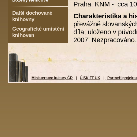
Boženy Němcové
Praha: KNM - cca 10
Další dochované
Charakteristika a his
knihovny
převážně slovanských
Geografické umístění
díla; uloženo v půvo
knihoven
2007. Nezpracováno.
Ministerstvo kultury ČR
|
ÚISK FF UK
|
Partneři projektu