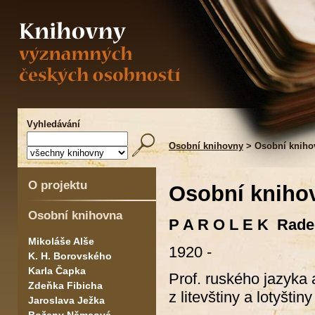
Vyhledávání
Osobní knihovny
> Osobní kniho
O projektu
Osobní kniho
Osobní knihovna
P A R O L E K Rade
Mikoláše Alše
1920 -
K. H. Borovského
Karla Čapka
Prof. ruského jazyka a 
Zdeňka Fibicha
z litevštiny a lotyštiny
Jaroslava Ježka