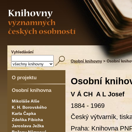
Vyhledávání
Osobní knihovny
> Osobní kniho
O projektu
Osobní kniho
Osobní knihovna
V Á CH A L Josef
Mikoláše Alše
1884 - 1969
K. H. Borovského
Karla Čapka
Český výtvarník, tiska
Zdeňka Fibicha
Jaroslava Ježka
Praha: Knihovna PNP 