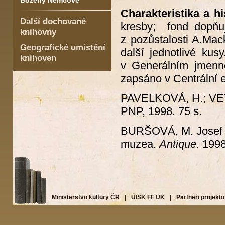
Boženy Němcové
Charakteristika a hi
Další dochované
kresby; fond dopňuj
knihovny
z pozůstalosti A.Ma
Geografické umístění
další jednotlivé ku
knihoven
v Generálním jmenné
zapsáno v Centrální 
PAVELKOVÁ, H.; V
PNP, 1998. 75 s.
BURŠOVÁ, M. Josef V
muzea.
Antique.
1998,
Ministerstvo kultury ČR
|
ÚISK FF UK
|
Partneři projektu