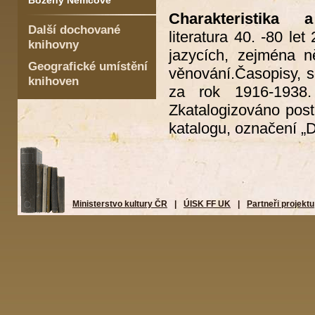
Boženy Němcové
Charakteristika a 
Další dochované
literatura 40. -80 let
knihovny
jazycích, zejména n
Geografické umístění
věnování.Časopisy, s
knihoven
za rok 1916-1938.
Zkatalogizováno post
katalogu, označení „D
Ministerstvo kultury ČR
|
ÚISK FF UK
|
Partneři projektu