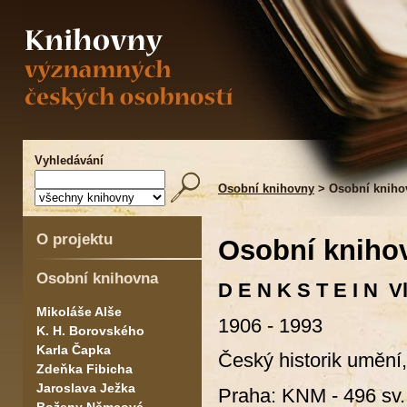
Vyhledávání
Osobní knihovny
> Osobní knihov
O projektu
Osobní knihov
Osobní knihovna
D E N K S T E I N V
Mikoláše Alše
1906 - 1993
K. H. Borovského
Karla Čapka
Český historik umění,
Zdeňka Fibicha
Jaroslava Ježka
Praha: KNM - 496 sv.