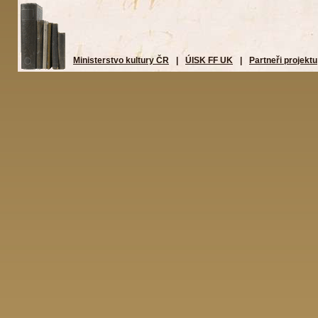
Ministerstvo kultury ČR
|
ÚISK FF UK
|
Partneři projektu