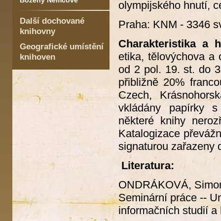
Boženy Němcové
olympijského hnutí, 
Další dochované
Praha: KNM - 3346 sv
knihovny
Charakteristika a hi
Geografické umístění
etika, tělovýchova a 
knihoven
od 2 pol. 19. st. do 3
přibližně 20% franc
Czech, Krásnohorská
vkládány papírky s
některé knihy neroz
Katalogizace převážn
signaturou zařazeny 
Literatura:
ONDRÁKOVÁ, Simo
Seminární práce -- Un
informačních studií a 