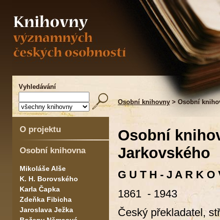
Vyhledávání
Osobní knihovny
> Osobní knihov
O projektu
Osobní knihov
Jarkovského
Osobní knihovna
Mikoláše Alše
G U T H - J A R K O V
K. H. Borovského
Karla Čapka
1861 - 1943
Zdeňka Fibicha
Jaroslava Ježka
Český překladatel, st