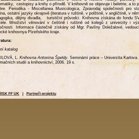
matiky, cestopisy a knihy o přírodě. V knihovně se objevuje i beletrie, a to 
ére. Periodika - Miscellanea Musicologica, Zpravodaj společnosti pro 
ina, ostatní jazyky okrajově (iteratura v ruštině, v polštině, v angličtině, v ně
gogika, dějiny divadla, turističní průvodci. Knihovna získána do fondu 
tele. Množství věnování v češtině i ruštině od kolegů z univerzity i v
ečnosti. Informace částečně získány od Mgr. Pavlíny Doležalové, vedouc
cké knihovnya Plzeňského kraje.
ratura:
ní katalog
ILOVÁ, L.
Knihovna Antonína Špeldy
. Seminární práce -- Univerzita Karlova.
rmačních studií a knihovnictví, 2006. 19 s.
ÚISK FF UK
|
Partneři projektu