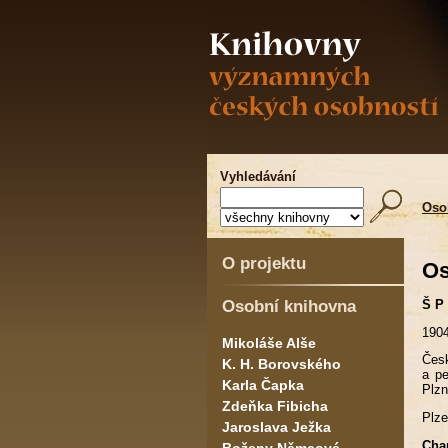
Vyhledávání
Oso
O projektu
Os
Osobní knihovna
Š P
1904
Mikoláše Alše
Česk
K. H. Borovského
a pe
Karla Čapka
Plzn
Zdeňka Fibicha
Plze
Jaroslava Ježka
Cha