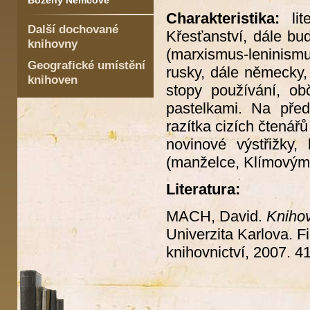
Boženy Němcové
Charakteristika:
li
Další dochované
Křesťanství, dále bu
knihovny
(marxismus-leninism
Geografické umístění
rusky, dále německy, 
knihoven
stopy používání, ob
pastelkami. Na před
razítka cizích čtenář
novinové výstřižky,
(manželce, Klímovým
Literatura:
MACH, David.
Kniho
Univerzita Karlova. Fi
knihovnictví, 2007. 41