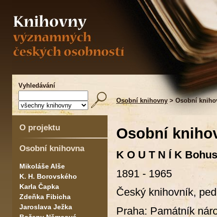
Vyhledávání
Osobní knihovny
> Osobní kniho
O projektu
Osobní kniho
Osobní knihovna
K O U T N Í K Bohus
Mikoláše Alše
1891 - 1965
K. H. Borovského
Karla Čapka
Český knihovník, peda
Zdeňka Fibicha
Jaroslava Ježka
Praha: Památník náro