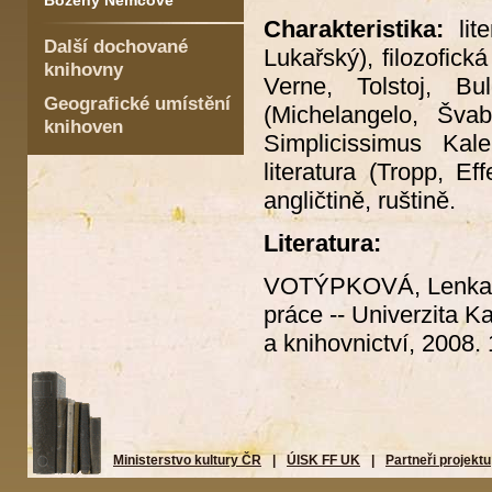
Boženy Němcové
Charakteristika:
li
Další dochované
Lukařský), filozofick
knihovny
Verne, Tolstoj, Bu
Geografické umístění
(Michelangelo, Švab
knihoven
Simplicissimus Kale
literatura (Tropp, Ef
angličtině, ruštině.
Literatura:
VOTÝPKOVÁ, Lenka
práce -- Univerzita Ka
a knihovnictví, 2008. 
Ministerstvo kultury ČR
|
ÚISK FF UK
|
Partneři projektu