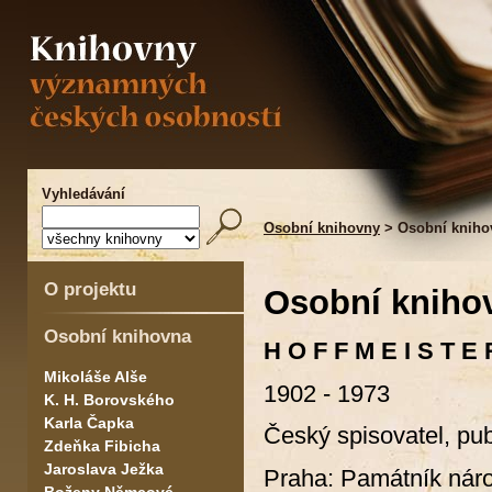
Vyhledávání
Osobní knihovny
> Osobní knihov
O projektu
Osobní knihov
Osobní knihovna
H O F F M E I S T E 
Mikoláše Alše
1902 - 1973
K. H. Borovského
Karla Čapka
Český spisovatel, publ
Zdeňka Fibicha
Jaroslava Ježka
Praha: Památník náro