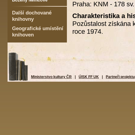
Boženy Němcové
Praha: KNM - 178 sv.
Další dochované
Charakteristika a hi
knihovny
Pozůstalost získána k
Geografické umístění
roce 1974.
knihoven
Ministerstvo kultury ČR
|
ÚISK FF UK
|
Partneři projektu