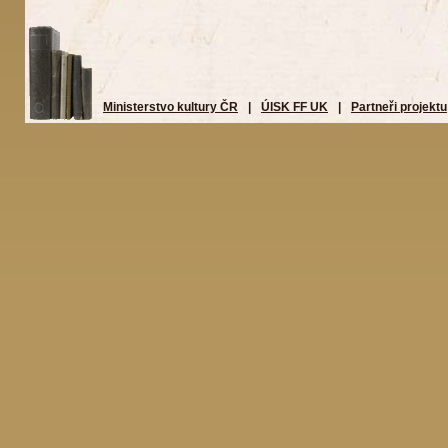
Ministerstvo kultury ČR
|
ÚISK FF UK
|
Partneři projektu