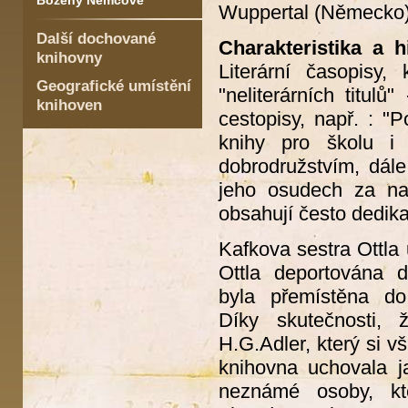
Boženy Němcové
Wuppertal (Německo) -
Další dochované
Charakteristika a hi
knihovny
Literární časopisy,
Geografické umístění
"neliterárních titulů
knihoven
cestopisy, např. : 
knihy pro školu i
dobrodružstvím, dál
jeho osudech za nap
obsahují često dedik
Kafkova sestra Ottla
Ottla deportována d
byla přemístěna do
Díky skutečnosti, 
H.G.Adler, který si v
knihovna uchovala j
neznámé osoby, kte