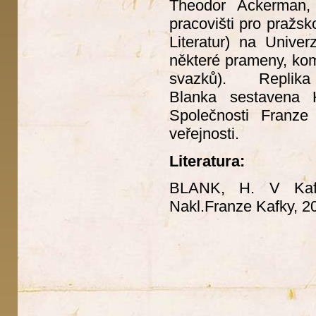
Theodor Ackerman
pracovišti pro pražsk
Literatur) na Unive
některé prameny, ko
svazků). Replika
Blanka sestavena 
Společnosti Franz
veřejnosti.
Literatura:
BLANK, H. V Kafko
Nakl.Franze Kafky, 