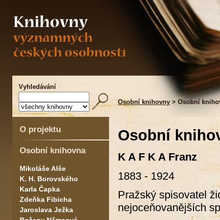
Vyhledávání
Osobní knihovny
> Osobní kniho
O projektu
Osobní kniho
Osobní knihovna
K A F K A Franz
Mikoláše Alše
1883 - 1924
K. H. Borovského
Karla Čapka
Pražský spisovatel ži
Zdeňka Fibicha
nejoceňovanějších spi
Jaroslava Ježka