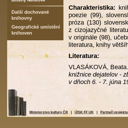
Boženy Němcové
Charakteristika:
knih
Další dochované
poezie (99), sloven
knihovny
próza (130) slovensk
Geografické umístění
z cizojazyčné literat
knihoven
v originále (98), učeb
literatura, knihy větš
Literatura:
VLASÁKOVÁ, Beata. O
knižnice dejatelov -
v dňoch 6. - 7. júna 
Ministerstvo kultury ČR
|
ÚISK FF UK
|
Partneři projektu