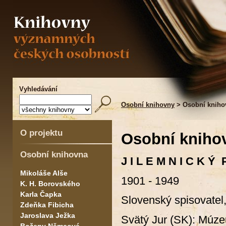
Vyhledávání
Osobní knihovny
> Osobní kniho
O projektu
Osobní knihov
Osobní knihovna
J I L E M N I C K Ý 
Mikoláše Alše
1901 - 1949
K. H. Borovského
Karla Čapka
Slovenský spisovatel,
Zdeňka Fibicha
Jaroslava Ježka
Svätý Jur (SK): Múze