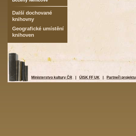
Boženy Němcové
Další dochované
knihovny
Geografické umístění
knihoven
Ministerstvo kultury ČR
|
ÚISK FF UK
|
Partneři projektu