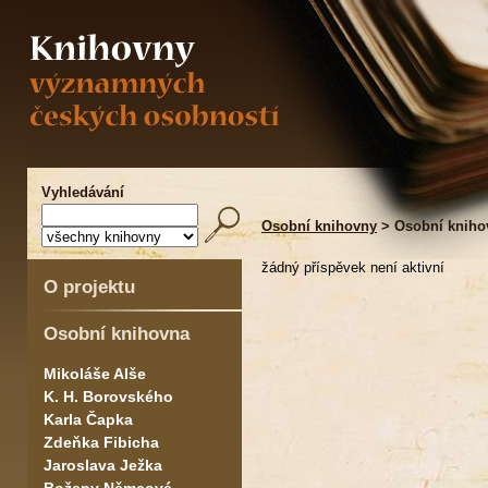
Vyhledávání
Osobní knihovny
> Osobní kniho
žádný příspěvek není aktivní
O projektu
Osobní knihovna
Mikoláše Alše
K. H. Borovského
Karla Čapka
Zdeňka Fibicha
Jaroslava Ježka