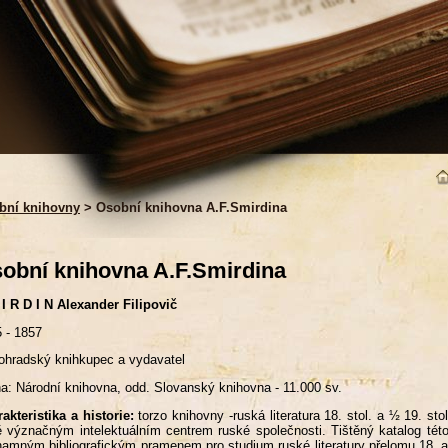
bní knihovny
> Osobní knihovna A.F.Smirdina
obní knihovna A.F.Smirdina
I R D I N Alexander Filipovič
 - 1857
ohradský knihkupec a vydavatel
a: Národní knihovna, odd. Slovanský knihovna - 11.000 sv.
akteristika a historie:
torzo knihovny -ruská literatura 18. stol. a ½ 19. st
 význačným intelektuálním centrem ruské společnosti. Tištěný katalog tét
amným bibliografickým pramenem pro studium ruské literatury přelomu 18. a 