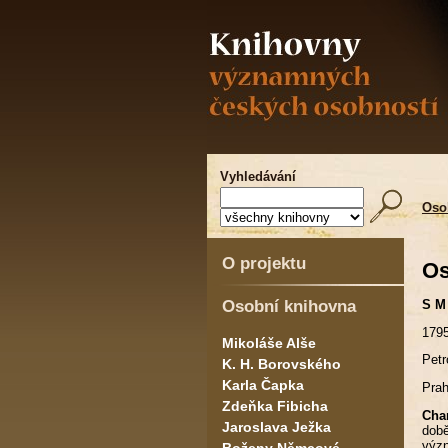
Vyhledávání
Oso
O projektu
Os
Osobní knihovna
S M 
1795
Mikoláše Alše
Petr
K. H. Borovského
Karla Čapka
Prah
Zdeňka Fibicha
Char
Jaroslava Ježka
době
význ