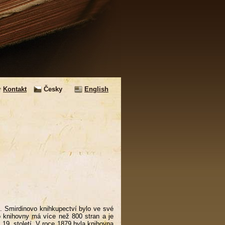
Kontakt
Česky
English
ol. Smirdinovo knihkupectví bylo ve své
o knihovny má více než 800 stran a je
19. století. V roce 1879 byla knihovna