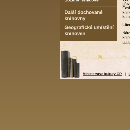
Boženy Němcové
pře
Česk
Další dochované
knih
kata
knihovny
Lite
Geografické umístění
knihoven
Nár
kni
pag
Ministerstvo kultury ČR
|