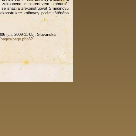
zakoupena ministerstvem zahraničí
 se snažila zrekonstruovat Smirdinovu
ekonstrukce knihovny podle tištěného
.
06 [cit. 2009-11-05]. Slovanská
z/pages/page.php3?