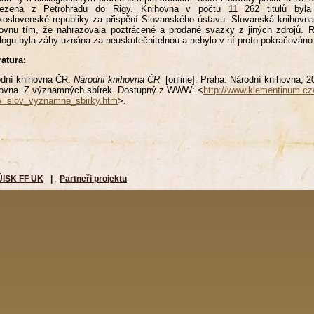
vezena z Petrohradu do Rigy. Knihovna v počtu 11 262 titulů byla 
oslovenské republiky za přispění Slovanského ústavu. Slovanská knihovna
ovnu tím, že nahrazovala poztrácené a prodané svazky z jiných zdrojů. R
logu byla záhy uznána za neuskutečnitelnou a nebylo v ní proto pokračováno
ratura:
odní knihovna ČR.
Národní knihovna ČR
[online]. Praha: Národní knihovna, 20
hovna. Z významných sbírek. Dostupný z WWW: <
http://www.klementinum.c
e=slov_vyznamne_sbirky.htm
>.
ÚISK FF UK
|
Partneři projektu