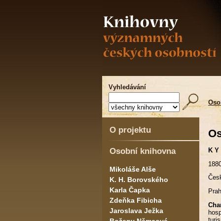
Vyhledávání
Oso
O projektu
Os
Osobní knihovna
K Y 
1880
Mikoláše Alše
Česk
K. H. Borovského
Karla Čapka
Prah
Zdeňka Fibicha
Char
Jaroslava Ježka
hosp
turi