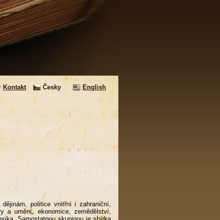
Kontakt
Česky
English
dějinám, politice vnitřní i zahraniční,
ry a umění, ekonomice, zemědělství,
exika. Samostatnou skupinou je sbírka