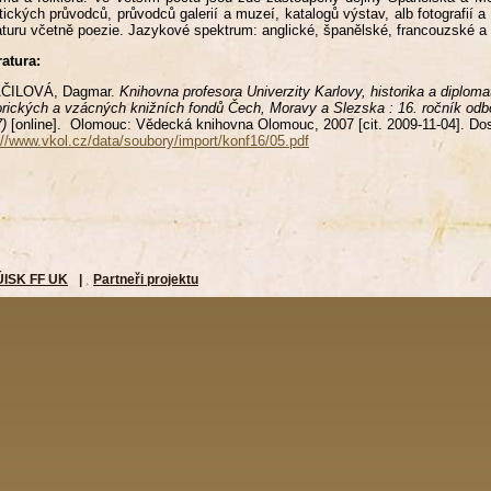
stických průvodců, průvodců galerií a muzeí, katalogů výstav, alb fotografií 
raturu včetně poezie. Jazykové spektrum: anglické, španělské, francouzské a it
ratura:
ČILOVÁ, Dagmar.
Knihovna profesora Univerzity Karlovy, historika a diplom
orických a vzácných knižních fondů Čech, Moravy a Slezska : 16. ročník odbo
)
[online]. Olomouc: Vědecká knihovna Olomouc, 2007
[cit. 2009-11-04]. 
://www.vkol.cz/data/soubory/import/konf16/05.pdf
ÚISK FF UK
|
Partneři projektu