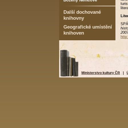
Boženy Němcové
turi
lite
Další dochované
Lite
knihovny
SPÁ
Geografické umístění
hist
knihoven
2007
http
Ministerstvo kultury ČR
|