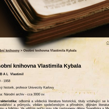
bní knihovny
> Osobní knihovna Vlastimila Kybala
obní knihovna Vlastimila Kybala
B A L Vlastimil
 - 1958
ý historik, profesor Univerzity Karlovy
a: Národní archiv - cca 3000 sv.
akteristika:
odborná a vědecká literatura historická, tituly vztahující se k 
odářství a průmyslu, vědám společenským a přírodním, dějinám literatu
smu a folklóru. Ve větším počtu jsou zde zastoupeny dějiny Španělska a M