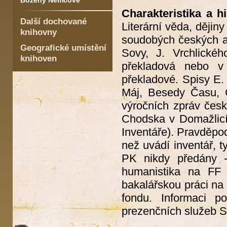
Boženy Němcové
Charakteristika a hi
Další dochované
Literární věda, dějiny
knihovny
soudobých českých au
Geografické umístění
Sovy, J. Vrchlickéh
knihoven
překladová nebo v 
překladové. Spisy E. 
Máj, Besedy Času, Č
výročních zpráv čes
Chodska v Domažlicí
Inventáře). Pravděpo
než uvádí inventář, t
PK nikdy předány - 
humanistika na FF
bakalářskou práci na 
fondu. Informaci p
prezenčních služeb S