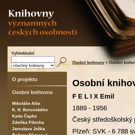
Vyhledávání
Osobní knihovny
> Osobní knihov
O projektu
Osobní knihov
Osobní knihovna
F E L I X
Emil
Mikoláše Alše
1889 - 1956
K. H. Borovského
Karla Čapka
Český středoškolský pro
Zdeňka Fibicha
Jaroslava Ježka
Plzeň: SVK - 6 788 sv