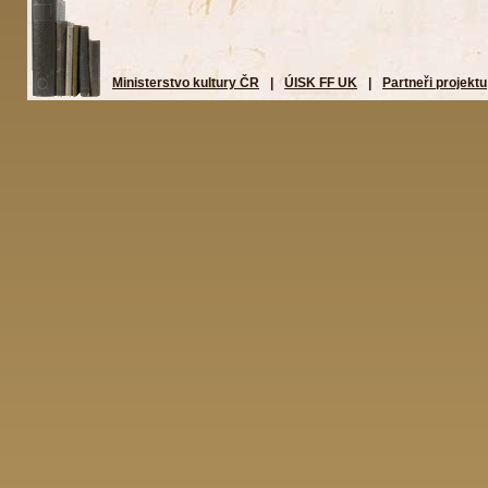
Ministerstvo kultury ČR
|
ÚISK FF UK
|
Partneři projektu