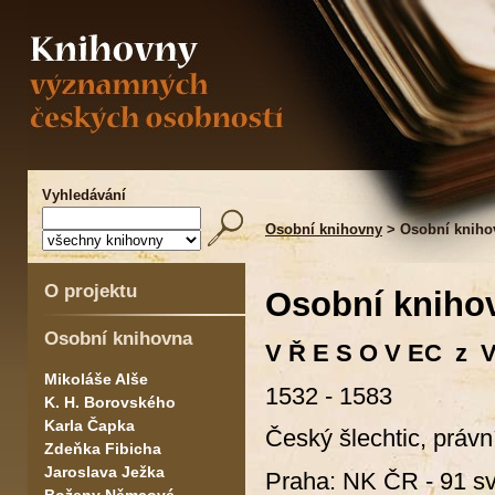
Vyhledávání
Osobní knihovny
> Osobní kniho
O projektu
Osobní kniho
Osobní knihovna
V Ř E S O V EC z V
Mikoláše Alše
1532 - 1583
K. H. Borovského
Karla Čapka
Český šlechtic, práv
Zdeňka Fibicha
Jaroslava Ježka
Praha: NK ČR - 91 sv