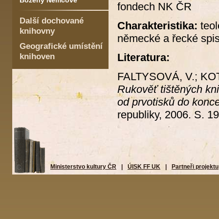
Boženy Němcové
fondech NK ČR
Další dochované
Charakteristika:
teolo
knihovny
německé a řecké spis
Geografické umístění
Literatura:
knihoven
FALTYSOVÁ, V.; KOTE
Rukověť tištěných kn
od prvotisků do konce
republiky, 2006. S. 1
Ministerstvo kultury ČR
|
ÚISK FF UK
|
Partneři projektu