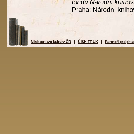
fondů Národní knihovn
Praha: Národní kniho
Ministerstvo kultury ČR
|
ÚISK FF UK
|
Partneři projektu