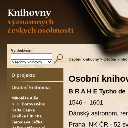
Vyhledávání
Osobní knihovny
> Osobní kniho
O projektu
Osobní kniho
Osobní knihovna
B R A H E Tycho de
Mikoláše Alše
1546 - 1601
K. H. Borovského
Karla Čapka
Dánský astronom, re
Zdeňka Fibicha
Jaroslava Ježka
Praha: NK ČR - 52 sv