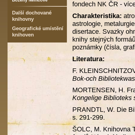
Boženy Němcové
fondech NK ČR - více
Další dochované
Charakteristika:
atro
knihovny
astrologie, metalurgie
Geografické umístění
disertace. Svazky ohm
knihoven
knihy stejných formá
poznámky (čísla, graf
Literatura:
F. KLEINSCHNITZOVÁ
Bok-och Bibliotekwas
MORTENSEN, H. Fra 
Kongelige Biblioteks s
PRANDTL, W. Die Bib
s. 291-299.
ŠOLC, M. Knihovna 