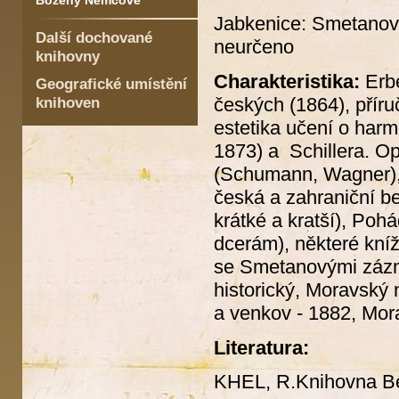
Boženy Němcové
Jabkenice: Smetanova
Další dochované
neurčeno
knihovny
Charakteristika:
Erb
Geografické umístění
českých (1864), příru
knihoven
estetika učení o harm
1873) a Schillera. Ope
(Schumann, Wagner), 
česká a zahraniční b
krátké a kratší), Po
dcerám), některé kní
se Smetanovými zázn
historický, Moravský
a venkov - 1882, Mora
Literatura:
KHEL, R.Knihovna B