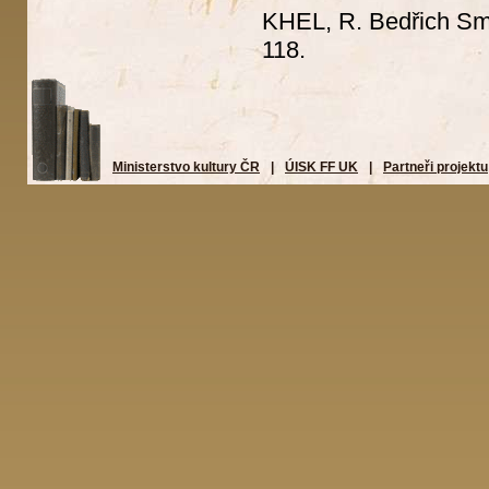
KHEL, R. Bedřich Sm
118.
Ministerstvo kultury ČR
|
ÚISK FF UK
|
Partneři projektu