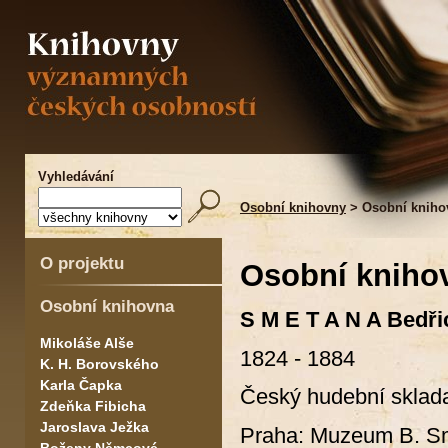
Vyhledávání
Osobní knihovny
> Osobní kniho
O projektu
Osobní kniho
Osobní knihovna
S M E T A N A Bedři
Mikoláše Alše
1824 - 1884
K. H. Borovského
Karla Čapka
Český hudební sklada
Zdeňka Fibicha
Jaroslava Ježka
Praha: Muzeum B. Sm