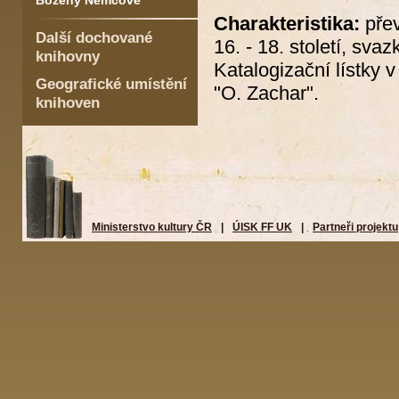
Boženy Němcové
Charakteristika:
přev
Další dochované
16. - 18. století, sv
knihovny
Katalogizační lístky
Geografické umístění
"O. Zachar".
knihoven
Ministerstvo kultury ČR
|
ÚISK FF UK
|
Partneři projektu