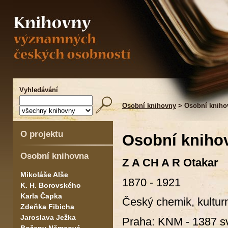
Vyhledávání
Osobní knihovny
> Osobní kniho
O projektu
Osobní kniho
Osobní knihovna
Z A CH A R Otakar
Mikoláše Alše
1870 - 1921
K. H. Borovského
Karla Čapka
Český chemik, kulturn
Zdeňka Fibicha
Jaroslava Ježka
Praha: KNM - 1387 sv