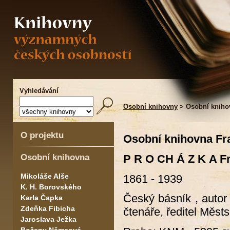
Vyhledávání
Osobní knihovny
> Osobní knihov
O projektu
Osobní knihovna Fr
Osobní knihovna
P R O CH Á Z K A Fr
Mikoláše Alše
1861 - 1939
K. H. Borovského
Český básník , autor
Karla Čapka
Zdeňka Fibicha
čtenáře, ředitel Měs
Jaroslava Ježka