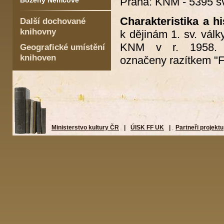
Praha: KNM - 5395 sv
Boženy Němcové
Charakteristika a hi
Další dochované
knihovny
k dějinám 1. sv. vál
KNM v r. 1958. K
Geografické umístění
knihoven
označeny razítkem "F
Ministerstvo kultury ČR
|
ÚISK FF UK
|
Partneři projektu