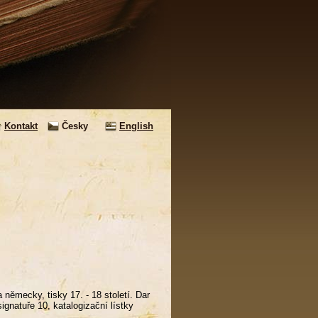
Kontakt
Česky
English
 německy, tisky 17. - 18 století. Dar
ignatuře 10, katalogizační lístky