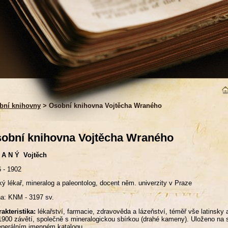
bní knihovny
> Osobní knihovna Vojtěcha Wraného
obní knihovna Vojtěcha Wraného
 A N Ý Vojtěch
 - 1902
ý lékař, mineralog a paleontolog, docent něm. univerzity v Praze
a: KNM - 3197 sv.
akteristika:
lékařství, farmacie, zdravověda a lázeňství, téměř vše latinsky a
 1900 závětí, společně s mineralogickou sbírkou (drahé kameny). Uloženo na s
nerálním jmenném katalogu.