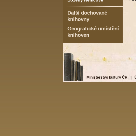
Boženy Němcové
Další dochované
knihovny
Geografické umístění
knihoven
Ministerstvo kultury ČR
|