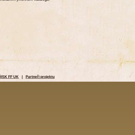
ÚISK FF UK
|
Partneři projektu