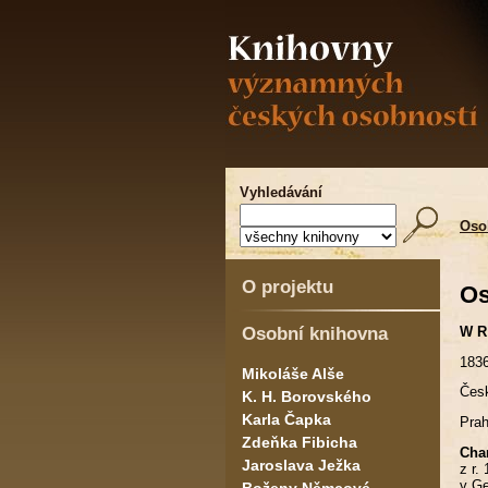
Vyhledávání
Oso
O projektu
Os
Osobní knihovna
W R
1836
Mikoláše Alše
Česk
K. H. Borovského
Karla Čapka
Prah
Zdeňka Fibicha
Char
Jaroslava Ježka
z r.
v Ge