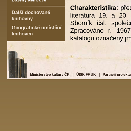
Boženy Němcové
Charakteristika:
před
Další dochované
literatura 19. a 20.
knihovny
Sborník čsl. spole
Geografické umístění
Zpracováno r. 1967
knihoven
katalogu označeny jm
Ministerstvo kultury ČR
|
ÚISK FF UK
|
Partneři projektu