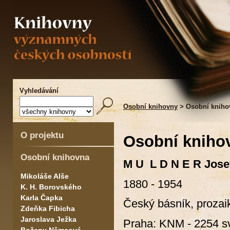
Vyhledávání
Osobní knihovny
> Osobní kniho
O projektu
Osobní kniho
Osobní knihovna
M U L D N E R Jose
Mikoláše Alše
1880 - 1954
K. H. Borovského
Karla Čapka
Český básník, prozaik
Zdeňka Fibicha
Jaroslava Ježka
Praha: KNM - 2254 sv