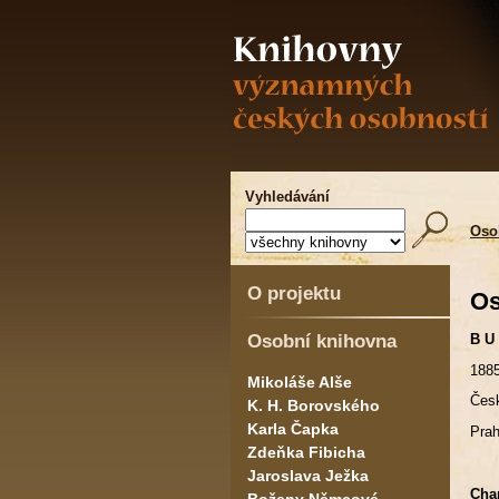
Vyhledávání
Oso
O projektu
Os
Osobní knihovna
B U
1885
Mikoláše Alše
Česk
K. H. Borovského
Karla Čapka
Prah
Zdeňka Fibicha
Jaroslava Ježka
Char