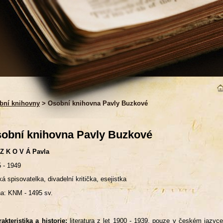
bní knihovny
> Osobní knihovna Pavly Buzkové
obní knihovna Pavly Buzkové
 Z K O V Á Pavla
 - 1949
á spisovatelka, divadelní kritička, esejistka
a: KNM - 1495 sv.
akteristika a historie:
literatura z let 1900 - 1939, pouze v českém jazy