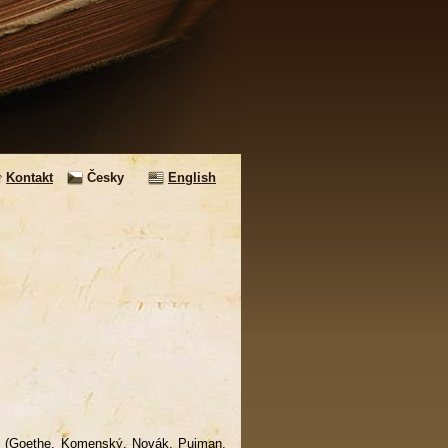
Kontakt
Česky
English
ce (Goethe, Komenský, Novák, Pujman,