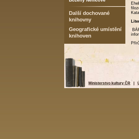
Boženy Němcové
Eheb
filo
Další dochované
Kata
knihovny
Lite
Geografické umístění
BÁ
info
knihoven
Přír
Ministerstvo kultury ČR
|