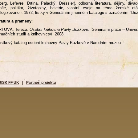
erg, Lefevre, Drtina, Palacký, Dressler), odborná literatura, dějiny, div
zofie, politika, životopisy, beletrie, vlastní eseje na téma ženské o
logizováno r. 1972; lístky v Generálním jmenném katalogu s označením "Buz
ratura a prameny:
RTOVÁ, Tereza.
Osobní knihovna Pavly Buzkové
. Seminární práce -- Univerz
rmačních studií a knihovnictví, 2008.
ůstkový katalog osobní knihovny Pavly Buzkové v Národním muzeu.
ÚISK FF UK
|
Partneři projektu