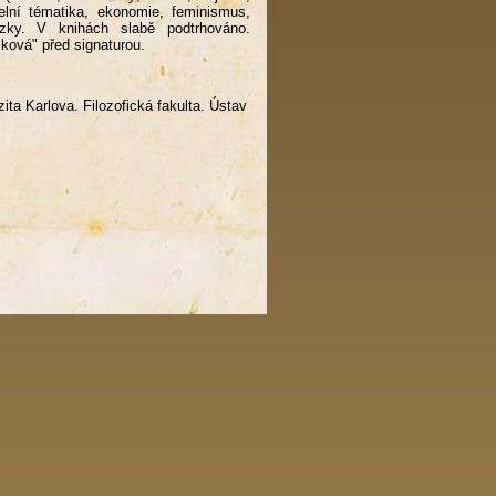
adelní tématika, ekonomie, feminismus,
tázky. V knihách slabě podtrhováno.
ková" před signaturou.
ita Karlova. Filozofická fakulta. Ústav