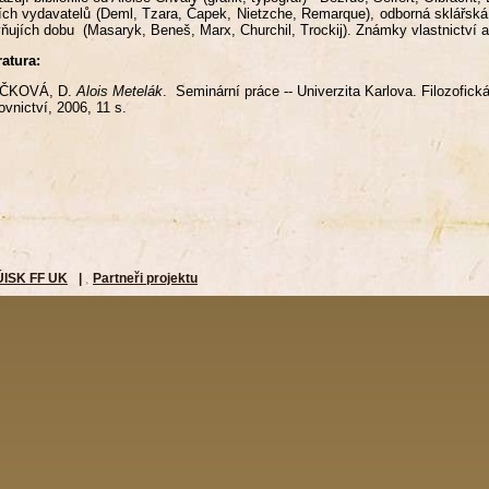
ích vydavatelů (Deml, Tzara, Čapek, Nietzche, Remarque), odborná sklářská lit
vňujích dobu (Masaryk, Beneš, Marx, Churchil, Trockij). Známky vlastnictví a
ratura:
ČKOVÁ, D.
Alois Metelák
. Seminární práce -- Univerzita Karlova. Filozofická
ovnictví, 2006, 11 s.
ÚISK FF UK
|
Partneři projektu