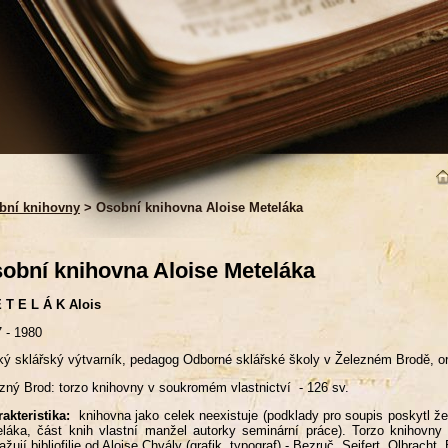
bní knihovny
> Osobní knihovna Aloise Meteláka
obní knihovna Aloise Meteláka
 T E L Á K Alois
 - 1980
ý sklářský výtvarník, pedagog Odborné sklářské školy v Železném Brodě, o
zný Brod: torzo knihovny v soukromém vlastnictví - 126 sv.
akteristika:
knihovna jako celek neexistuje (podklady pro soupis poskytl že
láka, část knih vlastní manžel autorky seminární práce). Torzo knihovny o
ažují bibliofilie od Aloise Chvály (grafik, typograf) - Bezruč, Seifert, Olbracht,