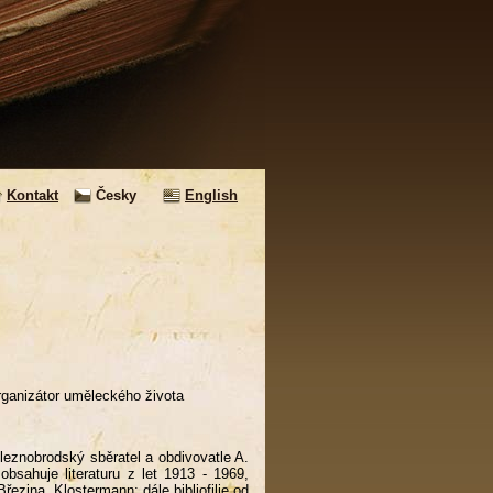
Kontakt
Česky
English
rganizátor uměleckého života
leznobrodský sběratel a obdivovatle A.
bsahuje literaturu z let 1913 - 1969,
 Březina, Klostermann; dále bibliofilie od