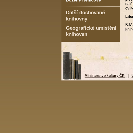
Boženy Němcové
dalš
ovli
Další dochované
Lite
knihovny
BJA
Geografické umístění
knih
knihoven
Ministerstvo kultury ČR
|