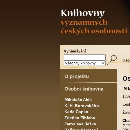
Vyhledávání
Oso
O projektu
Os
Osobní knihovna
M E
1897
Mikoláše Alše
Česk
K. H. Borovského
Karla Čapka
Žele
Zdeňka Fibicha
Char
Jaroslava Ježka
Mete
přev