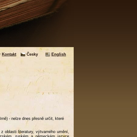
Kontakt
Česky
English
ě) - nelze dnes přesně určit, které
 z oblasti literatury, výtvarného umění,
ncouzském, ruském a německém jazyce