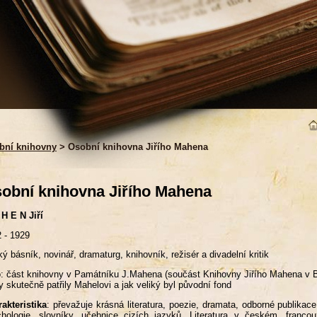
bní knihovny
> Osobní knihovna Jiřího Mahena
obní knihovna Jiřího Mahena
H E N Jiří
 - 1929
ý básník, novinář, dramaturg, knihovník, režisér a divadelní kritik
: část knihovny v Památníku J.Mahena (součást Knihovny Jiřího Mahena v Brn
y skutečně patřily Mahelovi a jak veliký byl původní fond
akteristika
: převažuje krásná literatura, poezie, dramata, odborné publikace
chologie, slovníky, učebnice cizích jazyků. Literatura v českém, fra