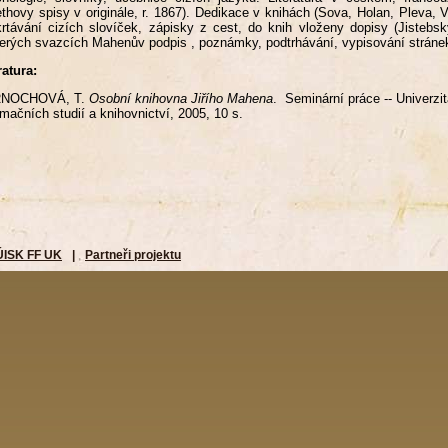
thovy spisy v originále, r. 1867). Dedikace v knihách (Sova, Holan, Pleva, 
rtávání cizích slovíček, zápisky z cest, do knih vloženy dopisy (Jistebsk
erých svazcích Mahenův podpis , poznámky, podtrhávání, vypisování stránek
ratura:
NOCHOVÁ, T.
Osobní knihovna Jiřího Mahena
. Seminární práce -- Univerzit
rmačních studií a knihovnictví, 2005, 10 s.
ÚISK FF UK
|
Partneři projektu