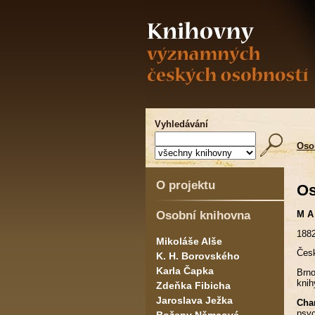
Vyhledávání
Oso
O projektu
Os
Osobní knihovna
M A 
1882
Mikoláše Alše
Česk
K. H. Borovského
Karla Čapka
Brno
knih
Zdeňka Fibicha
Jaroslava Ježka
Char
psy