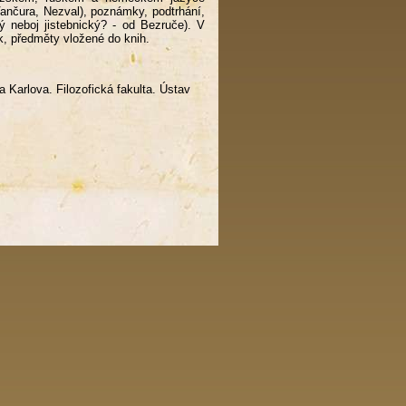
Vančura, Nezval), poznámky, podtrhání,
ý neboj jistebnický? - od Bezruče). V
, předměty vložené do knih.
a Karlova. Filozofická fakulta. Ústav