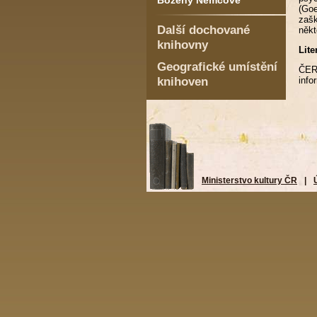
Boženy Němcové
(Goe
zašk
Další dochované
někt
knihovny
Lite
Geografické umístění
ČER
knihoven
info
Ministerstvo kultury ČR
|