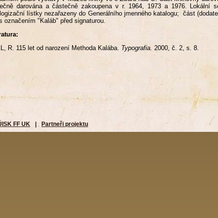
ečně darována a částečně zakoupena v r. 1964, 1973 a 1976. Lokální se
logizační lístky nezařazeny do Generálního jmenného katalogu; část (dodatek
 označením "Kaláb" před signaturou.
ratura:
, R. 115 let od narození Methoda Kalába.
Typografia.
2000, č. 2, s. 8.
ÚISK FF UK
|
Partneři projektu