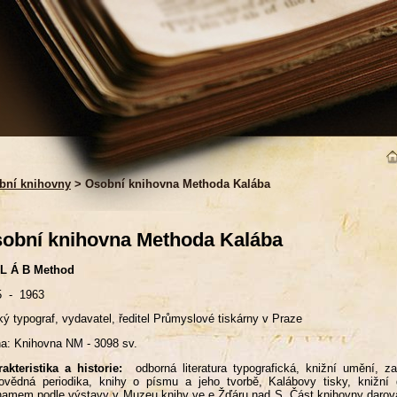
bní knihovny
> Osobní knihovna Methoda Kalába
obní knihovna Methoda Kalába
 L Á B Method
5 - 1963
ý typograf, vydavatel, ředitel Průmyslové tiskárny v Praze
a: Knihovna NM - 3098 sv.
akteristika a historie:
odborná literatura typografická, knižní umění, za
ovědná periodika, knihy o písmu a jeho tvorbě, Kalábovy tisky, knižní
amem podle výstavy v Muzeu knihy ve e Žďáru nad S. Část knihovny darová