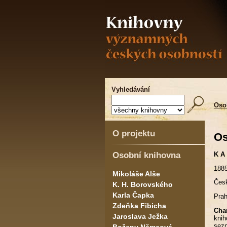
Vyhledávání
Oso
O projektu
Os
Osobní knihovna
K A
188
Mikoláše Alše
Česk
K. H. Borovského
Karla Čapka
Prah
Zdeňka Fibicha
Char
Jaroslava Ježka
knih
sezn