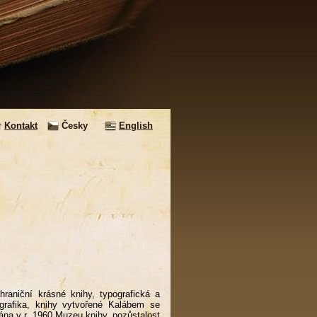
Kontakt
Česky
English
hraniční krásné knihy, typografická a
 grafika, knihy vytvořené Kalábem se
na v r. 1960 Muzeu knihy, pozůstalost