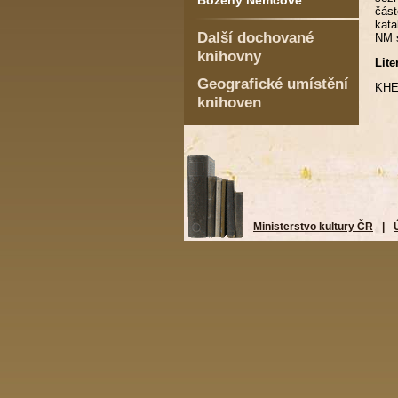
Boženy Němcové
část
kata
Další dochované
NM s
knihovny
Lite
Geografické umístění
KHEL
knihoven
Ministerstvo kultury ČR
|