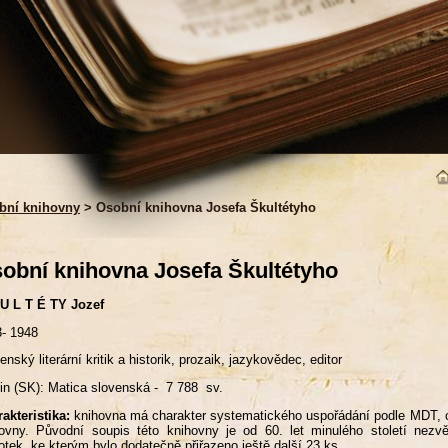
bní knihovny
> Osobní knihovna Josefa Škultétyho
obní knihovna Josefa Škultétyho
U L T É TY Jozef
- 1948
enský literární kritik a historik, prozaik, jazykovědec, editor
in (SK): Matica slovenská - 7 788 sv.
akteristika:
knihovna má charakter systematického uspořádání podle MDT, c
ovny. Původní soupis této knihovny je od 60. let minulého století nez
otek, ke kterým bylo dodatečně přiřazeno ještě další 23 ks.