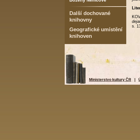
Boženy Němcové
Lite
Další dochované
KOVÁ
knihovny
deja
s. 1
Geografické umístění
knihoven
Ministerstvo kultury ČR
|