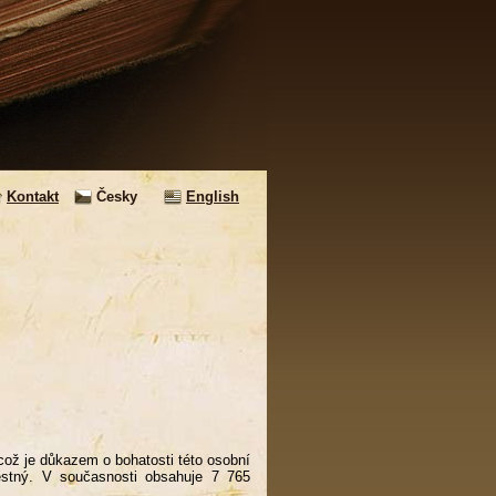
Kontakt
Česky
English
ož je důkazem o bohatosti této osobní
věstný. V současnosti obsahuje 7 765