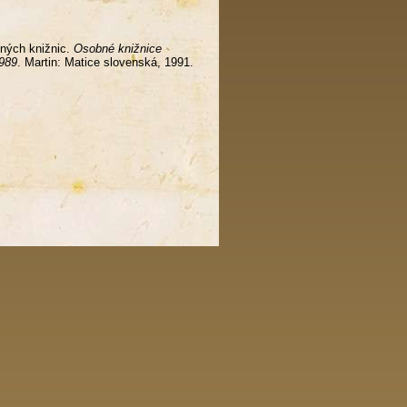
ných knižnic.
Osobné knižnice
1989
. Martin: Matice slovenská, 1991.