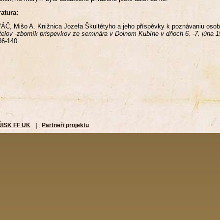
ratura:
Č, Mišo A. Knižnica Jozefa Škultétyho a jeho příspěvky k poznávaniu osob
telov -zborník prispevkov ze seminára v Dolnom Kubíne v dňoch 6. -7. júna 
36-140.
ÚISK FF UK
|
Partneři projektu