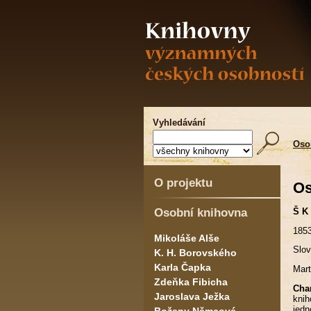
Vyhledávání
Oso
O projektu
Os
Osobní knihovna
Š K 
1853
Mikoláše Alše
Slov
K. H. Borovského
Karla Čapka
Mart
Zdeňka Fibicha
Char
Jaroslava Ježka
knih
jedn