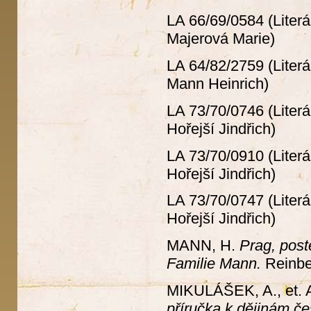
LA 66/69/0584 (Literá
Majerová Marie)
LA 64/82/2759 (Literá
Mann Heinrich)
LA 73/70/0746 (Literá
Hořejší Jindřich)
LA 73/70/0910 (Literá
Hořejší Jindřich)
LA 73/70/0747 (Literá
Hořejší Jindřich)
MANN, H.
Prag, post
Familie Mann.
Reinbe
MIKULÁŠEK, A., et. 
příručka k dějinám č