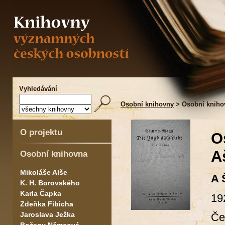
Vyhledávání
Osobní knihovny
> Osobní kniho
O projektu
O
A
Osobní knihovna
Mikoláše Alše
A 
K. H. Borovského
Karla Čapka
19
Zdeňka Fibicha
Jaroslava Ježka
Če