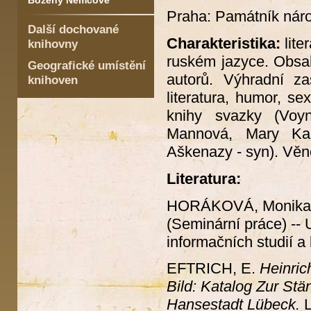
Boženy Němcové
Praha: Památník náro
Další dochované
Charakteristika:
lit
knihovny
ruském jazyce. Obsah
Geografické umístění
autorů. Výhradní za
knihoven
literatura, humor, se
knihy svazky (Voyn
Mannová, Mary Kaan
Aškenazy - syn). Věno
Literatura:
HORÁKOVÁ, Monika
(Seminární práce) -- U
informačních studií a 
EFTRICH, E.
Heinric
Bild: Katalog Zur St
Hansestadt Lübeck.
L