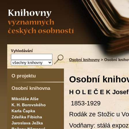
Vyhledávání
Osobní knihovny
> Osobní kniho
O projektu
Osobní kniho
Osobní knihovna
H O L E Č E K Josef
Mikoláše Alše
1853-1929
K. H. Borovského
Karla Čapka
Rodák ze Stožic u Vod
Zdeňka Fibicha
Jaroslava Ježka
Vodňany: stálá expoz