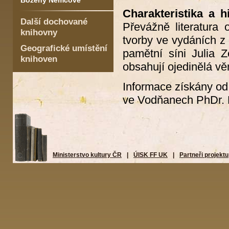
Boženy Němcové
Charakteristika a 
Další dochované
Převážně literatura
knihovny
tvorby ve vydáních z 
Geografické umístění
pamětní síni Julia 
knihoven
obsahují ojedinělá věn
Informace získány od
ve Vodňanech PhDr. 
Ministerstvo kultury ČR
|
ÚISK FF UK
|
Partneři projektu