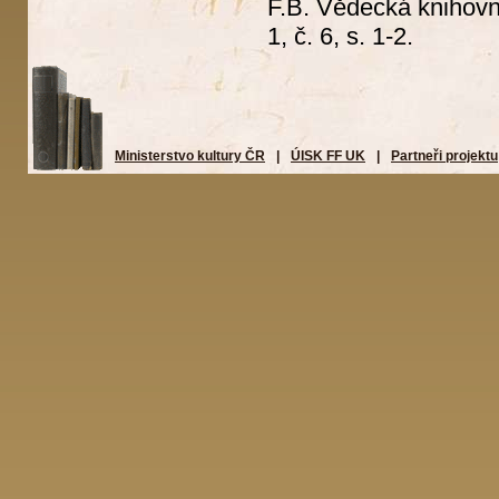
F.B. Vědecká knihovn
1, č. 6, s. 1-2.
Ministerstvo kultury ČR
|
ÚISK FF UK
|
Partneři projektu