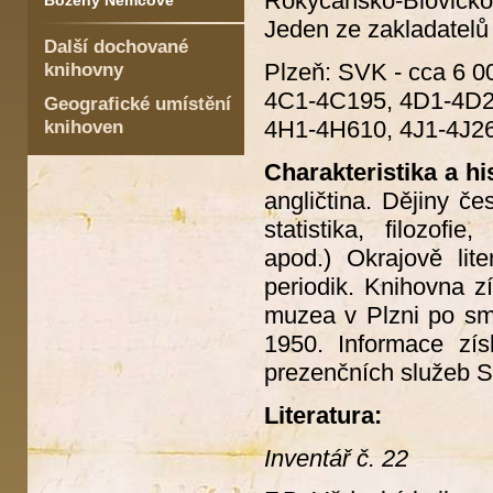
Rokycansko-Blovicko,
Boženy Němcové
Jeden ze zakladatelů
Další dochované
knihovny
Plzeň: SVK - cca 6 0
4C1-4C195, 4D1-4D2
Geografické umístění
knihoven
4H1-4H610, 4J1-4J26
Charakteristika a hi
angličtina. Dějiny če
statistika, filozofi
apod.) Okrajově lit
periodik. Knihovna 
muzea v Plzni po sm
1950. Informace zís
prezenčních služeb S
Literatura:
Inventář č. 22