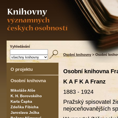
Vyhledávání
Osobní knihovny
> Osobní kniho
O projektu
Osobní knihovna Fr
Osobní knihovna
K A F K A Franz
Mikoláše Alše
1883 - 1924
K. H. Borovského
Pražský spisovatel ži
Karla Čapka
Zdeňka Fibicha
nejoceňovanějších spi
Jaroslava Ježka