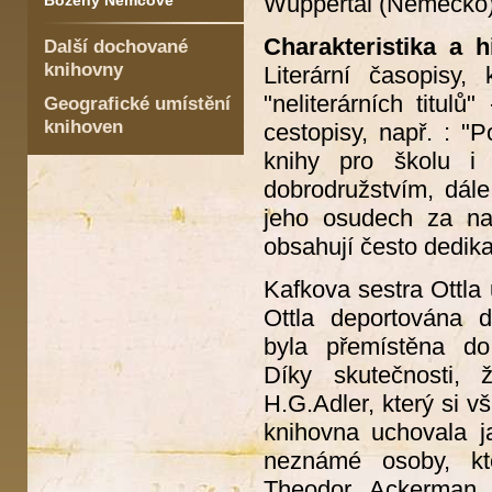
Wuppertal (Německo) -
Boženy Němcové
Charakteristika a hi
Další dochované
knihovny
Literární časopisy,
"neliterárních titulů
Geografické umístění
knihoven
cestopisy, např. : 
knihy pro školu i
dobrodružstvím, dál
jeho osudech za nap
obsahují često dedik
Kafkova sestra Ottla
Ottla deportována d
byla přemístěna do
Díky skutečnosti, 
H.G.Adler, který si v
knihovna uchovala j
neznámé osoby, kte
Theodor Ackerman