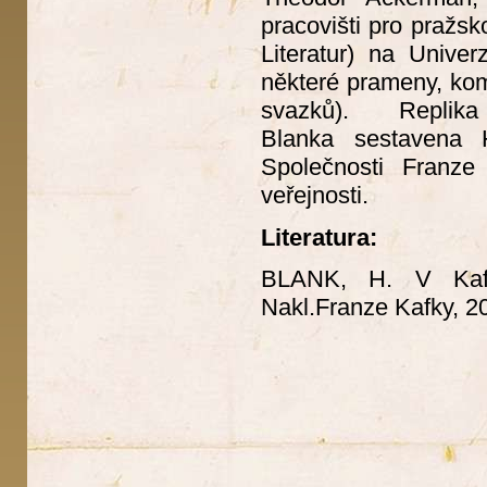
pracovišti pro pražsk
Literatur) na Unive
některé prameny, ko
svazků). Replika
Blanka sestavena 
Společnosti Franz
veřejnosti.
Literatura:
BLANK, H. V Kafko
Nakl.Franze Kafky, 