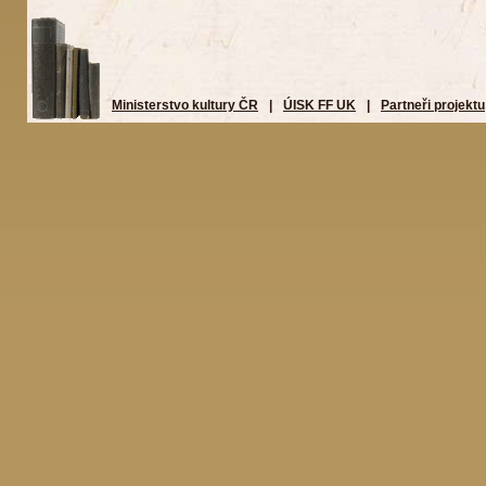
Ministerstvo kultury ČR
|
ÚISK FF UK
|
Partneři projektu